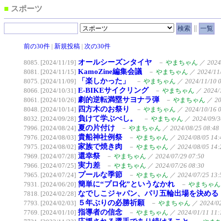
■
スポーツ
||
前の30件
|
新規投稿
|
次の30件
オールシーズンタイヤ
8085. [2024/11/19]
－
やまちゃん
／
2024
KamoZine編集会議
8081. [2024/11/15]
－
やまちゃん
／
2024/11
「楽しかった」
8075. [2024/11/09]
－
やまちゃん
／
2024/11/10 
E-BIKEサイクリング
8066. [2024/10/31]
－
やまちゃん
／
2024/
劇的逆転満塁サヨナラ弾
8061. [2024/10/26]
－
やまちゃん
／
20
四方木のお祭り
8048. [2024/10/14]
－
やまちゃん
／
2024/10/16 
負けて学ぶべし。
8032. [2024/09/28]
－
やまちゃん
／
2024/09/3
夏の片付け
7996. [2024/08/24]
－
やまちゃん
／
2024/08/25 08:48
貴船神社例祭
7976. [2024/08/03]
－
やまちゃん
／
2024/08/05 14:
家族で焼き肉
7975. [2024/08/02]
－
やまちゃん
／
2024/08/05 14:
還幸祭
7969. [2024/07/28]
－
やまちゃん
／
2024/07/29 07:50
実力差
7966. [2024/07/25]
－
やまちゃん
／
2024/07/26 08:30
プールな季節
7965. [2024/07/24]
－
やまちゃん
／
2024/07/25 13:
簡単に“プロ化”というなかれ
7931. [2024/06/20]
－
やまちゃん
なでしこジャパン、パリ五輪出場を決める
7818. [2024/02/28]
５年ぶりの必勝祈願
7793. [2024/02/03]
－
やまちゃん
／
2024/0
指導者の信念
7769. [2024/01/10]
－
やまちゃん
／
2024/01/11 11: