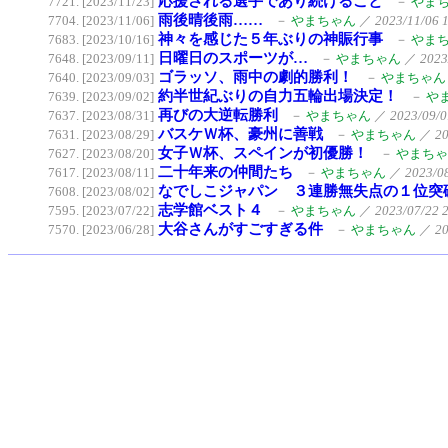
応援される選手であり続けること
7721. [2023/11/23]
－
やま
雨後晴後雨……
7704. [2023/11/06]
－
やまちゃん
／
2023/11/06 
神々を感じた５年ぶりの神賑行事
7683. [2023/10/16]
－
やま
日曜日のスポーツが…
7648. [2023/09/11]
－
やまちゃん
／
2023
ゴラッソ、雨中の劇的勝利！
7640. [2023/09/03]
－
やまちゃん
約半世紀ぶりの自力五輪出場決定！
7639. [2023/09/02]
－
や
再びの大逆転勝利
7637. [2023/08/31]
－
やまちゃん
／
2023/09/0
バスケＷ杯、豪州に善戦
7631. [2023/08/29]
－
やまちゃん
／
20
女子Ｗ杯、スペインが初優勝！
7627. [2023/08/20]
－
やまちゃ
二十年来の仲間たち
7617. [2023/08/11]
－
やまちゃん
／
2023/0
なでしこジャパン ３連勝無失点の１位突
7608. [2023/08/02]
志学館ベスト４
7595. [2023/07/22]
－
やまちゃん
／
2023/07/22 
大谷さんがすごすぎる件
7570. [2023/06/28]
－
やまちゃん
／
20