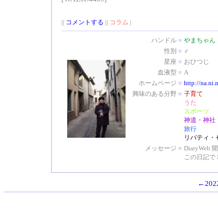
||
コメントする
||
コラム
|
ハンドル
■
やまちゃん
性別
■
♂
星座
■
おひつじ
血液型
■
A
ホームページ
■
http://na.ni.
興味のある分野
■
子育て
うた
スポーツ
神道・神社
旅行
リバティ・
メッセージ
■
DiaryW
この日記で 
←2022