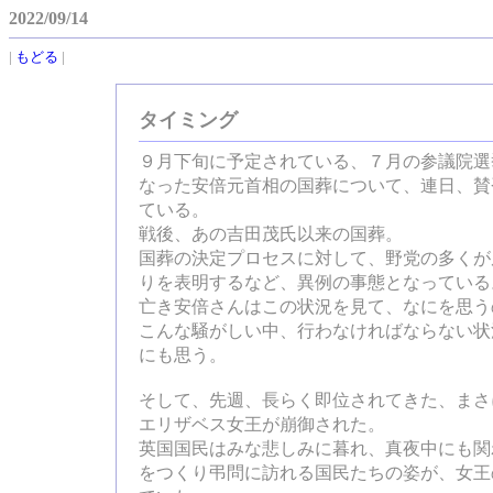
2022/09/14
|
もどる
|
タイミング
９月下旬に予定されている、７月の参議院選
なった安倍元首相の国葬について、連日、賛
ている。
戦後、あの吉田茂氏以来の国葬。
国葬の決定プロセスに対して、野党の多くが
りを表明するなど、異例の事態となっている
亡き安倍さんはこの状況を見て、なにを思う
こんな騒がしい中、行わなければならない状
にも思う。
そして、先週、長らく即位されてきた、まさ
エリザベス女王が崩御された。
英国国民はみな悲しみに暮れ、真夜中にも関
をつくり弔問に訪れる国民たちの姿が、女王