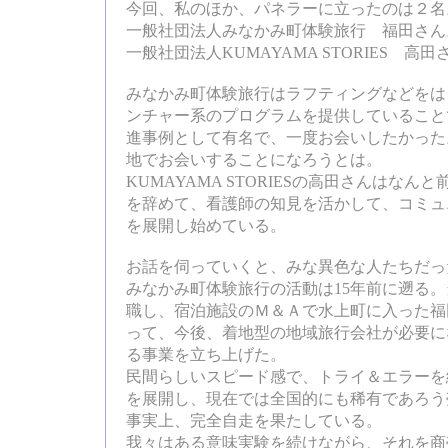
今回、私のほか、パネラーに立ったのは２名
一般社団法人みなかみ町体験旅行 福田さん
一般社団法人KUMAYAMA STORIES 高田
みなかみ町体験旅行はラフティングなどをは
ンチャー系のプログラムを提供していること
進事例として有名で、一度お会いしたかった
地でお会いすることになろうとは。
KUMAYAMA STORIESの高田さんはなん
を辞めて、看護師の知見を活かして、コミュ
を展開し始めている。
お話を伺っていくと、みな異色な人たちだっ
みなかみ町体験旅行の活動は15年前に遡る
職し、宿泊施設のＭ＆Ａで水上町に入った福
って、今後、着地型の地域旅行会社が必要に
る事業を立ち上げた。
民間らしいスピード感で、トライ＆エラーを
を展開し、現在では全国的にも稀有であろう
事実上、完全自走を果たしている。
我々はある意味実験を続けながら、それを商