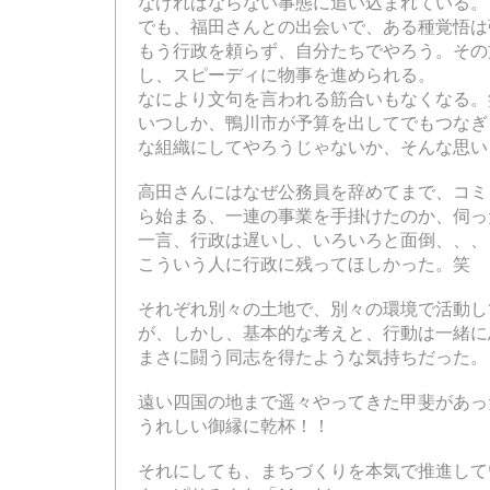
なければならない事態に追い込まれている。
でも、福田さんとの出会いで、ある種覚悟は
もう行政を頼らず、自分たちでやろう。その
し、スピーディに物事を進められる。
なにより文句を言われる筋合いもなくなる。
いつしか、鴨川市が予算を出してでもつなぎ
な組織にしてやろうじゃないか、そんな思い
高田さんにはなぜ公務員を辞めてまで、コミ
ら始まる、一連の事業を手掛けたのか、伺っ
一言、行政は遅いし、いろいろと面倒、、、
こういう人に行政に残ってほしかった。笑
それぞれ別々の土地で、別々の環境で活動し
が、しかし、基本的な考えと、行動は一緒に
まさに闘う同志を得たような気持ちだった。
遠い四国の地まで遥々やってきた甲斐があっ
うれしい御縁に乾杯！！
それにしても、まちづくりを本気で推進して