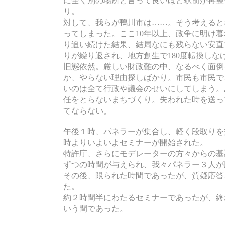
に全く別の場所と言って良いほど駅前が再整
リ。
対して、我らが鴨川市は……。そう考えると
ってしまった。ここ10年以上、政争に明け
り追い続けた結果、結局なにも残らない安直
りが繰り返され、地方創生で180度転換しな
旧態依然。厳しい財政難の中、なるべく面倒
か、やらない理由探しばかり。市民も市民で
いのは全て行政や議会のせいにしてしまう。
任をとらないまちづくり。失われた時を送っ
てならない。
午後１時、パネラーが集合し、軽く段取りを
時よりいよいよセミナーが開始された。
特許庁、さらにモデレーターの方々からの基
ずつの時間が与えられ、我々パネラー３人が
その後、限られた時間であったが、質疑応答
た。
約２時間半にわたるセミナーであったが、終
いう間であった。