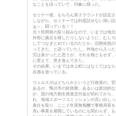
なことを語っていて、印象に残った。
セミナー後、もちろん第２ラウンドが設定され
しながら、セミナーでは到底話せない深い話
ぁ～、闘っている！！
元々民間発の取り組みなので、いまでは地元
外部に拠点を移したりしないように、むしろ
してつなぎとめているのだとか。旧態依然の
ってきた、と語っていたし、外地から入った
労は多かったと思うが、それを物ともせず、
に変えて、突き進んできた。
その結果、いまでは水上町にはなくてはなら
在感を放っている。
ウェルスポはどちらかというと行政発の、官
あるが、鴨川市の財政難、あるいは政治的な
か、国の地方創生推進交付金が切れてから、
れ、地域スポーツコミッションの言い出しっ
責任を取り、ここ２年度無報酬で事務局長を
高い事業を展開しているのにも関わらず、も