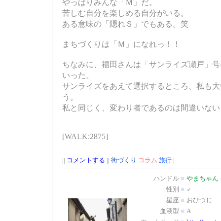
やっぱりみんな「Ｍ」だ。
苦しむ自分を楽しめる自分がいる。
ある意味の「隠れＳ」でもある。笑
まちづくりは「Ｍ」になれっ！！
ちなみに、福田さんは「サンライズ瀬戸」号
いった。
サンライズをあえて選択するところ、私も大
う。
私と同じく、変わり者であるのは間違いない
[WALK:2875]
||
コメントする
||
街づくり
コラム
旅行
|
ハンドル
■
やまちゃん
性別
■
♂
星座
■
おひつじ
血液型
■
A