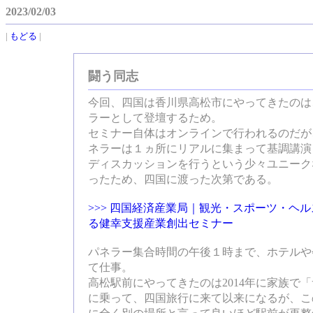
2023/02/03
|
もどる
|
闘う同志
今回、四国は香川県高松市にやってきたのは
ラーとして登壇するため。
セミナー自体はオンラインで行われるのだが
ネラーは１ヵ所にリアルに集まって基調講演
ディスカッションを行うという少々ユニーク
ったため、四国に渡った次第である。
>>> 四国経済産業局｜観光・スポーツ・ヘ
る健幸支援産業創出セミナー
パネラー集合時間の午後１時まで、ホテルや
て仕事。
高松駅前にやってきたのは2014年に家族で
に乗って、四国旅行に来て以来になるが、こ