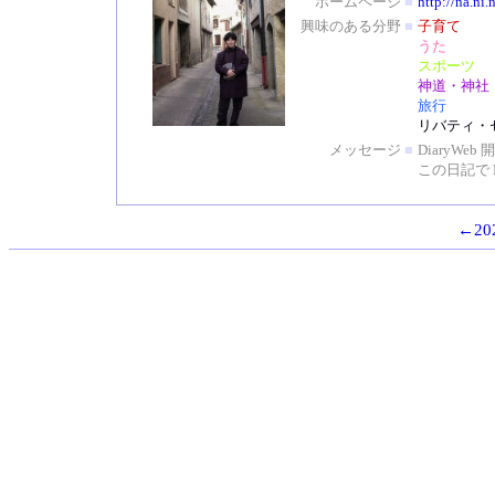
ホームページ
■
http://na.ni.
興味のある分野
■
子育て
うた
スポーツ
神道・神社
旅行
リバティ・
メッセージ
■
DiaryW
この日記で 
←202