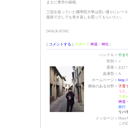
まさに青学の箱根。
三冠を狙っていた國學院大學は思い通りにレース
復路で少しでも巻き返しを図ってもらいたい。
[WALK:6558]
||
コメントする
||
スポーツ
神道・神社
|
ハンドル
■
やま
性別
■
♂
星座
■
おひ
血液型
■
A
ホームページ
■
http:/
興味のある分野
■
子育
うた
スポ
神道
旅行
リバ
メッセージ
■
Dia
この日