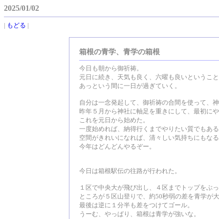
2025/01/02
|
もどる
|
箱根の青学、青学の箱根
今日も朝から御祈祷。
元日に続き、天気も良く、六曜も良いということ
あっという間に一日が過ぎていく。
自分は一念発起して、御祈祷の合間を使って、神
昨年５月から神社に軸足を重きにして、最初にや
これを元日から始めた。
一度始めれば、納得行くまでやりたい質でもある
空間がきれいになれば、清々しい気持ちにもなる
今年はどんどんやるぞー。
今日は箱根駅伝の往路が行われた。
１区で中央大が飛び出し、４区までトップをぶっ
ところが５区山登りで、約50秒弱の差を青学が
最後は逆に１分半も差をつけてゴール。
うーむ、やっぱり、箱根は青学が強いな。