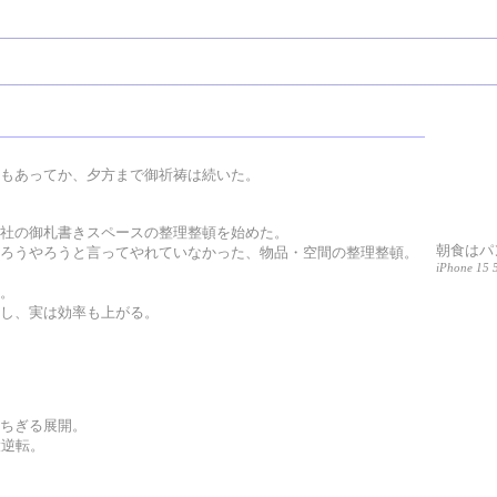
もあってか、夕方まで御祈祷は続いた。
社の御札書きスペースの整理整頓を始めた。
朝食はパ
ろうやろうと言ってやれていなかった、物品・空間の整理整頓。
iPhone 15 
。
し、実は効率も上がる。
ちぎる展開。
大逆転。