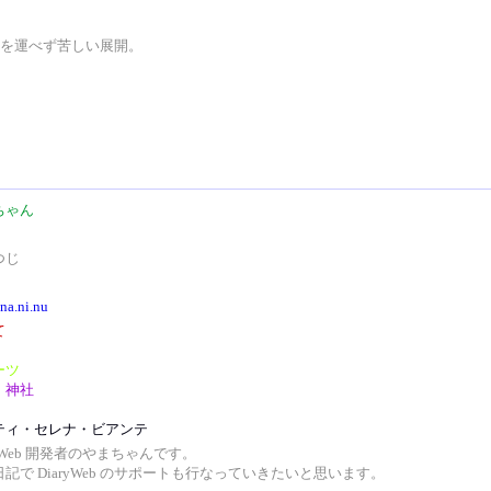
を運べず苦しい展開。
ちゃん
つじ
/na.ni.nu
て
ーツ
・神社
ティ・セレナ・ビアンテ
ryWeb 開発者のやまちゃんです。
記で DiaryWeb のサポートも行なっていきたいと思います。