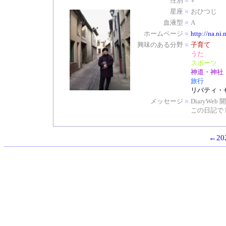
性別
■
♂
星座
■
おひつじ
血液型
■
A
ホームページ
■
http://na.ni.
興味のある分野
■
子育て
うた
スポーツ
神道・神社
旅行
リバティ・
メッセージ
■
DiaryW
この日記で 
←202