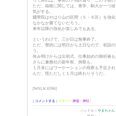
ってみれば、事前の下馬評通り、この３校の
ただ、箱根に関しては、青学、駒大が一つ抜
気がする。
國學院はやはり山の区間（５・６区）を強化
なかなか勝てないだろう。
来年以降の強化が楽しみでもある。
というわけで、三が日は無事終了。
ただ、暦的には明日から土日なので、初詣の
う。
休み明けからは出初式、仕事始めの御祈祷も
さらに兼務社の新年祭、例祭も。
１月末にはワーケーションの視察も予定され
んだ、慌ただしく１月は終わりそうだ。
[WALK:6596]
||
コメントする
||
スポーツ
神道・神社
|
ハンドル
■
やまちゃん