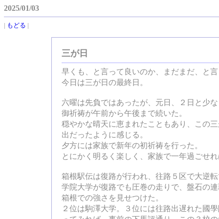
2025/01/03
|
もどる
|
三が日
早くも、と言って良いのか、まだまだ、と言
今日は三が日の最終日。
六曜は先負ではあったが、元日、２日と少な
御祈祷が午前から午後まで続いた。
穏やかな晴天に恵まれたこともあり、この三
出だったように感じる。
夕方には家族で新年の初祈祷を行った。
とにかく明るく楽しく、家族で一年過ごせれ
箱根駅伝は復路が行われ、往路５区で大逆転
学院大学が復路でも圧巻の走りで、盤石の連
箱根での強さを見せつけた。
２位は駒澤大学。３位には往路出遅れた國學