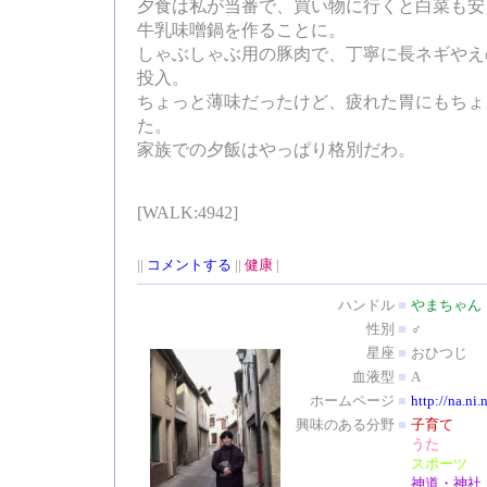
夕食は私が当番で、買い物に行くと白菜も安
牛乳味噌鍋を作ることに。
しゃぶしゃぶ用の豚肉で、丁寧に長ネギやえ
投入。
ちょっと薄味だったけど、疲れた胃にもちょ
た。
家族での夕飯はやっぱり格別だわ。
[WALK:4942]
||
コメントする
||
健康
|
ハンドル
■
やまちゃん
性別
■
♂
星座
■
おひつじ
血液型
■
A
ホームページ
■
http://na.ni.
興味のある分野
■
子育て
うた
スポーツ
神道・神社