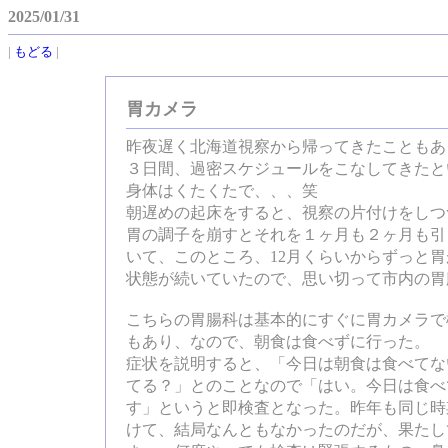
2025/01/31
|
もどる
|
胃カメラ
昨夜遅く北海道視察から帰ってきたこともあ
３日間、過密スケジュールをこなしてきたと
身体はくたくたで、、、笑
朝遅めの起床をすると、視察の片付けをしつ
胃の調子を崩すとそれを１ヶ月も２ヶ月も引
いて、このところ、12月くらいからずっと
状態が続いていたので、思い切って市内の胃
こちらの胃腸科は基本的にすぐに胃カメラで
もあり、なので、朝食は食べずに行った。
症状を説明すると、「今日は朝食は食べてない
てる？」とのことなので「はい。今日は食べ
す」というと即検査となった。昨年も同じ時
けて、結局なんともなかったのだが、果たし