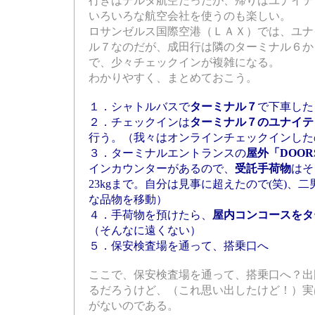
行きはデルタ航空だったが、帰りはユナイテ
いろいろな航空会社を使うのも楽しい。
ロサンゼルス国際空港（ＬＡＸ）では、ユナ
ル７なのだが、成田行は隣のターミナル６か
で、少々チェックインが複雑になる。
わかりやすく、まとめておこう。
１．シャトルバスで
ターミナル７
で下車した
２．チェックインは
ターミナル７のユナイテ
行う。（我々はオンラインチェックインした
３．ターミナルエントランスの
屋外「DOOR
インカウンターがあるので、
受託手荷物
はそ
23kgまで。自分は見事に超えたので(笑)、
な品物を移動）
４．手荷物を預けたら、
屋内コンコースをタ
（そんなに遠くない）
５．保安検査場を通って、搭乗口へ
ここで、保安検査場を通って、搭乗口へ？出
るだろうけど、（これ思い出したけど！）実
がないのである。