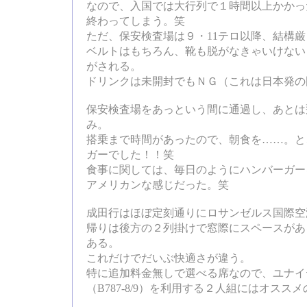
なので、入国では大行列で１時間以上かかっ
終わってしまう。笑
ただ、保安検査場は９・11テロ以降、結構
ベルトはもちろん、靴も脱がなきゃいけない
がされる。
ドリンクは未開封でもＮＧ（これは日本発の
保安検査場をあっという間に通過し、あとは
み。
搭乗まで時間があったので、朝食を……。と
ガーでした！！笑
食事に関しては、毎日のようにハンバーガー
アメリカンな感じだった。笑
成田行はほぼ定刻通りにロサンゼルス国際空
帰りは後方の２列掛けで窓際にスペースがあ
ある。
これだけでだいぶ快適さが違う。
特に追加料金無しで選べる席なので、ユナイ
（B787-8/9）を利用する２人組にはオスス