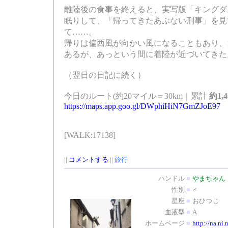
離陸後の食事を終えると、実写版「キングダ
眠りして、「帰ってきたあぶない刑事」を見
て……。
帰りは偏西風が向かい風になることもあり、
あるが、あっという間に着陸が近づいてきた
（翌日の日記に続く）
今日のルート(約20マイル＝30km｜累計
約1,
https://maps.app.goo.gl/DWphiHiN7GmZJoE97
[WALK:17138]
||
コメントする
||
旅行
|
ハンドル
■
やまちゃん
性別
■
♂
星座
■
おひつじ
血液型
■
A
ホームページ
■
http://na.ni.