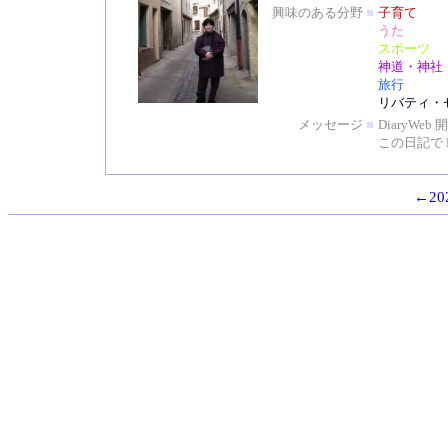
興味のある分野
■
子育て
うた
スポーツ
神道・神社
旅行
リバティ・
メッセージ
■
DiaryW
この日記で 
←202