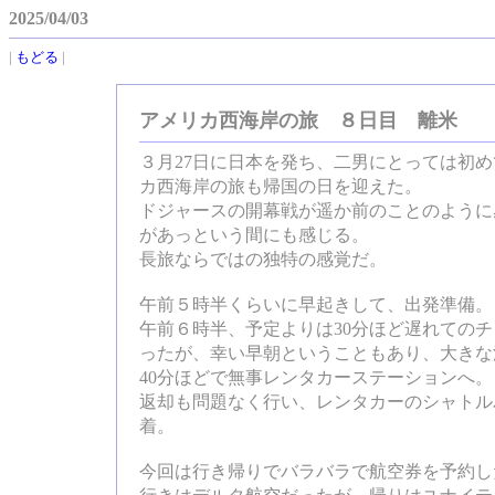
2025/04/03
|
もどる
|
アメリカ西海岸の旅 ８日目 離米
３月27日に日本を発ち、二男にとっては初
カ西海岸の旅も帰国の日を迎えた。
ドジャースの開幕戦が遥か前のことのように
があっという間にも感じる。
長旅ならではの独特の感覚だ。
午前５時半くらいに早起きして、出発準備。
午前６時半、予定よりは30分ほど遅れての
ったが、幸い早朝ということもあり、大きな
40分ほどで無事レンタカーステーションへ。
返却も問題なく行い、レンタカーのシャトル
着。
今回は行き帰りでバラバラで航空券を予約し