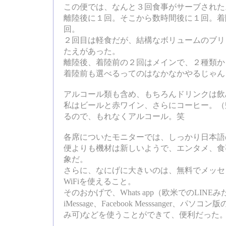
この便では、なんと３回食事がサーブされた
離陸後に１回。そこから数時間後に１回。着
回。
２回目は軽食だが、結構なボリュームのブリ
たえがあった。
離陸後、着陸前の２回はメインで、２種類か
着陸前も選べるってのはなかなかやるじゃん
アルコール類も含め、もちろんドリンクは飲
私はビールと赤ワイン、さらにコーヒー。（
るので、もれなくアルコール。笑
各席についたモニターでは、しっかり日本語
便よりも機材は新しいようで、エンタメ、食
象だ。
さらに、なにげに大きいのは、無料でメッセ
WiFiを使えること。
そのおかげで、Whats app（欧米でのLIN
iMessage、Facebook Messsanger、パソ
み可)などを使うことができて、便利だった