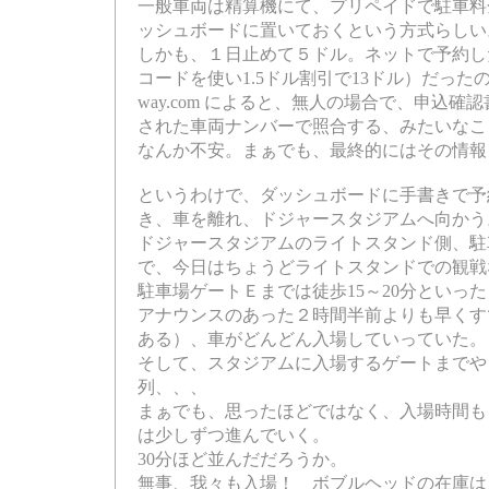
一般車両は精算機にて、プリペイドで駐車料
ッシュボードに置いておくという方式らしい
しかも、１日止めて５ドル。ネットで予約し
コードを使い1.5ドル割引で13ドル）だった
way.com によると、無人の場合で、申込
された車両ナンバーで照合する、みたいなこ
なんか不安。まぁでも、最終的にはその情報
というわけで、ダッシュボードに手書きで予
き、車を離れ、ドジャースタジアムへ向かう
ドジャースタジアムのライトスタンド側、駐
で、今日はちょうどライトスタンドでの観戦
駐車場ゲートＥまでは徒歩15～20分といっ
アナウンスのあった２時間半前よりも早くす
ある）、車がどんどん入場していっていた。
そして、スタジアムに入場するゲートまでや
列、、、
まぁでも、思ったほどではなく、入場時間も
は少しずつ進んでいく。
30分ほど並んだだろうか。
無事、我々も入場！ ボブルヘッドの在庫は