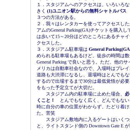
１．スタジアムへのアクセスは、いろいろな
きく
(1)ユニオン駅からの無料シャトルバス (2
３つの方法がある。
２．我々はレンタカーを使ってアクセスした
アムのGeneral Parking(GA)チケット
は歩いて15～20分ほどのところにあるチャ
クセスした。
３．スタジアム駐車場は
General Parking(GA
められる駐車場もあるけど、徒歩の時間は数
General Parking で良いと思う。ただ
メリカは自動車社会なので、入場時はプレイ
道路も大渋滞になるし、退場時はとんでもな
するので出場するまで30分は最低覚悟が必
をもった予定立てが大切だ。
スタジアム内の駐車場に止めた場合、
必
くこと！
とんでもなく広く、どんでもない
時に自分の車の位置がわからず、たどり着け
た。苦笑
スタジアム敷地内に入るゲートはいくつ
と、ライトスタンド側の Downtown Gate