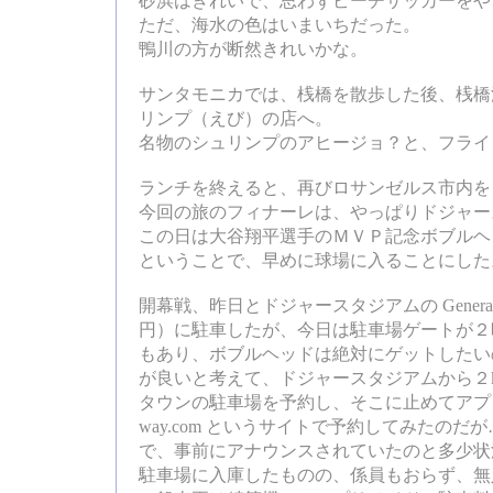
砂浜はきれいで、思わずビーチサッカーをや
ただ、海水の色はいまいちだった。
鴨川の方が断然きれいかな。
サンタモニカでは、桟橋を散歩した後、桟橋
リンプ（えび）の店へ。
名物のシュリンプのアヒージョ？と、フライ
ランチを終えると、再びロサンゼルス市内を
今回の旅のフィナーレは、やっぱりドジャー
この日は大谷翔平選手のＭＶＰ記念ボブルヘ
ということで、早めに球場に入ることにした
開幕戦、昨日とドジャースタジアムの General P
円）に駐車したが、今日は駐車場ゲートが２
もあり、ボブルヘッドは絶対にゲットしたい
が良いと考えて、ドジャースタジアムから２
タウンの駐車場を予約し、そこに止めてアプ
way.com というサイトで予約してみたの
で、事前にアナウンスされていたのと多少状
駐車場に入庫したものの、係員もおらず、無