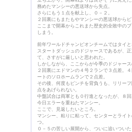
立ち上がり、開幕戦よりは良さそうに見えた
務めたマンシーの悪送球から失点。
さらにもう１点を献上し、０－２。
２回裏にもまたもやマンシーの悪送球からピ
ここまで開幕からこれまた歴史的全敗中のブ
しまう。
前年ワールドチャンピオンチームではタイと
スタートダッシュのドジャースであるが、正
て、さすがに厳しいと思われた。
しかしながら、ここからが今季のドジャース
２回裏にエドマンの４号２ランで３点差。４
ートのソロホームランで２点差。
その後、何度もピンチを背負うも、リリーフ
点をあげられない。
中盤試合は両軍とも０行進となったが、８回
今日エラーを重ねたマンシー。
ここで、見返したいところ。
マンシー、粘りに粘って、センターとライト
つ。
０－５の苦しい展開から、ついに追いついた