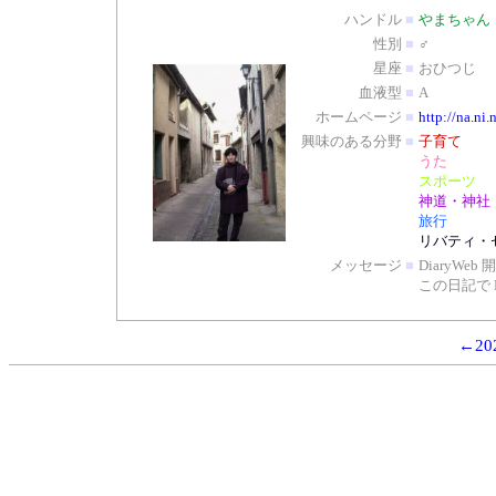
ハンドル
■
やまちゃん
性別
■
♂
星座
■
おひつじ
血液型
■
A
ホームページ
■
http://na.ni.
興味のある分野
■
子育て
うた
スポーツ
神道・神社
旅行
リバティ・
メッセージ
■
DiaryW
この日記で 
←202