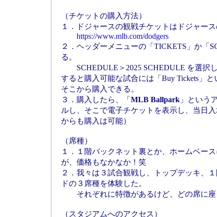
（チケットの購入方法）
１．ドジャースの観戦チケットはドジャース
https://www.mlb.com/dodgers
２．ヘッダーメニューの「TICKETS」か「S
る。
SCHEDULE＞2025 SCHEDULE を
すると購入可能な試合には「Buy Ticket
そこから購入できる。
３．購入したら、「
MLB Ballpark
」という
ルし、そこで電子チケットを表示し、当日入場でき
からも購入は可能）
（席種）
１．１階バックネット裏とか、ホームベース
が、価格もなかなか！笑
２．我々は３試合観戦し、トップデッキ、１
ドの３席種を体験した。
それぞれに特徴があるけど、どの席に座
（スタジアムへのアクセス）