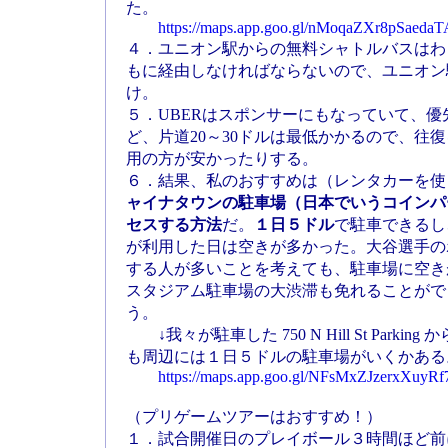
た。
https://maps.app.goo.gl/nMoqaZXr8pSaedaT
４．ユニオン駅からの無料シャトルバスはわ
もに経由しなければならないので、ユニオン
け。
５．UBERはスポンサーにもなっていて、
ど、片道20～30ドルは最低かかるので、往
用の方が安かったりする。
６．結果、私のおすすめは（レンタカーを使
ャイナタウンの駐車場（日本でいうコインパ
セスする方法
だ。
１日５ドル
で駐車できるし
が利用した日は空きが多かった。大谷選手の
する人が多いことを考えても、駐車場に空き
スタジアム駐車場の大渋滞も免れることがで
う。
↓我々が駐車した 750 N Hill St Park
も周辺には１日５ドルの駐車場がいくかある
https://maps.app.goo.gl/NFsMxZJzerxXuyRf
（プリゲームツアーはおすすめ！）
１．試合開催日のプレイボール３時間ほど前に「P