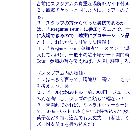
合前にスタジアムの貴重な場所をガイド付き
２．観戦チケットと同じように、ツアーのチ
る。
３．スタッフの方から伺った裏技であるが、
は、「Pregame Tour」に参加すること
に入場できるので、確実にプロモーション品
と！ これはかなり耳寄りな情報！！
４．「Pregame Tour」参加者で、スタ
入しておけば、一般車の駐車場ゲート開門時間前
Tour」参加の旨を伝えれば、入場し駐車す
（スタジアム内の物価）
１．はっきり言って、噂通り、高い！ もう
を考えよう。笑
２．ビールは約20ドル＝約3,000円。ジュース
みんな高いし、グッズの金額も半端ない！
３．未開封であれば、ミネラルウォーターは
で、500mlペット１本くらいは持ち込んで
菓子などを持ち込んでも大丈夫。（私は、ミ
ズ、Ｍ＆Ｍｓを持ち込んだ）