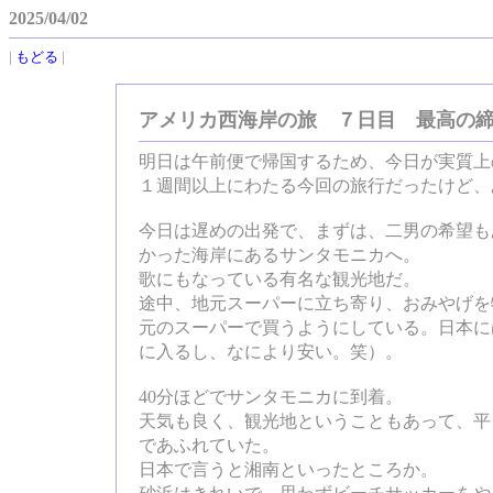
2025/04/02
|
もどる
|
アメリカ西海岸の旅 ７日目 最高の
明日は午前便で帰国するため、今日が実質上
１週間以上にわたる今回の旅行だったけど、
今日は遅めの出発で、まずは、二男の希望も
かった海岸にあるサンタモニカへ。
歌にもなっている有名な観光地だ。
途中、地元スーパーに立ち寄り、おみやげを
元のスーパーで買うようにしている。日本に
に入るし、なにより安い。笑）。
40分ほどでサンタモニカに到着。
天気も良く、観光地ということもあって、平
であふれていた。
日本で言うと湘南といったところか。