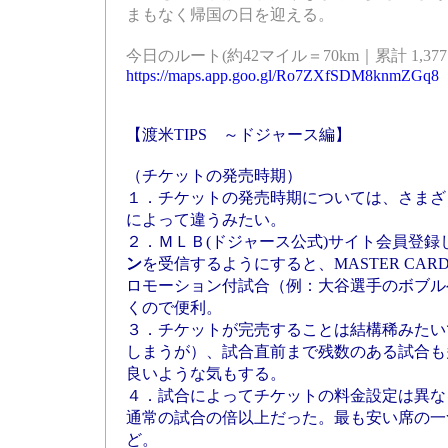
まもなく帰国の日を迎える。
今日のルート(約42マイル＝70km｜累計 1,377
https://maps.app.goo.gl/Ro7ZXfSDM8knmZGq8
【渡米TIPS ～ドジャース編】
（チケットの発売時期）
１．チケットの発売時期については、さまざ
によって違うみたい。
２．ＭＬＢ(ドジャース公式)サイト会員登録
ン
を受信するようにすると、MASTER CA
ロモーション付試合（例：大谷選手のボブル
くので便利。
３．チケットが完売することは結構稀みたい
しまうが）、試合直前まで残数のある試合も
良いような気もする。
４．試合によってチケットの料金設定は異な
通常の試合の倍以上だった。最も安い席の一
ど。