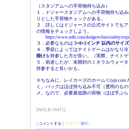
（スタジアムへの手荷物持ち込み）
１．ドジャースタジアムへの手荷物持ち込み
りとした手荷物チェックがある。
２．詳しくはドジャースの公式サイトでもア
の情報をチェックしよう。
https://www.mlb.com/dodgers/fans/safety/exp
３．必要なものは
5×8×2インチ 以内のサ
４．季節によってはナイトゲームはかなり冷
掛け
を持参した方が良い。（実際、ナイトゲ
５．前述したが、未開封のミネラルウォータ
持参すると良いかも。
※ちなみに、レイカーズのホーム Crypt.com
く、バッグはほぼ持ち込み不可（透明のもの
メ。なので、必要最低限の荷物（ほぼ手ぶら
[WALK:16471]
||
コメントする
||
スポーツ
旅行
|