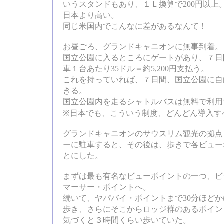
いうスタンドもあり、１Ｌ換算で200円以上
日本より高い。
同じ米国内でこんなに差があるなんて！
お昼ごろ、グランドキャニオンに無事到着。
国立公園に入るところにゲートがあり、７日
車１台あたり35ドル＝約5,200円支払う。
これを持っていれば、７日間、国立公園に自
きる。
国立公園内を走るシャトルバスは無料で利用
※日本でも、こういう制度、どんどん導入す
グランドキャニオンのサウスリム観光の拠点
ーに駐車すると、その後は、歩きで各ビュー
とにした。
まずは最も有名なビューポイントの一つ、ビ
マーサー・ポイントへ。
続いて、ヤパバイ・ポイントまで30分ほど
歩き、さらにそこからロッジ群のあるポイン
気づくと３時間くらい歩いていた。