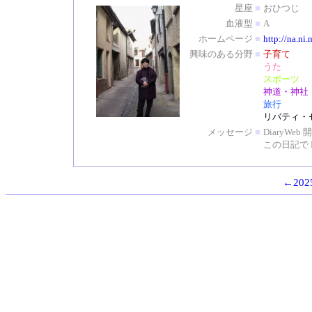
星座
■
おひつじ
血液型
■
A
ホームページ
■
http://na.ni.
興味のある分野
■
子育て
うた
スポーツ
神道・神社
旅行
リバティ・
メッセージ
■
DiaryW
この日記で 
←2025