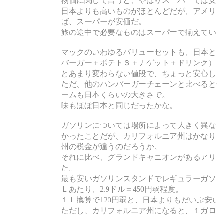
物価に関して言うと、やはりスーパーでは安
日本よりも高いものがほとんどだが、アメリ
ば、スーパーが安価だ。
旅の途中で必要なものはスーパーで揃えてい
マックのいわゆるバリューセットも、日本と
バーガー＋ポテトＳ＋ナゲット＋ドリンク）で
とあまり変わらない値段で、ちょっと安心し
ただ、他のハンバーガーチェーンと比べると
ームも日本くらいの大きさで。
味もほぼ日本と同じだったかな。
ガソリンについては場所によって大きく異な
かったことだが、カリフォルニア州はかなり
州の税金が違うのだろうか。
それに比べ、グランドキャニオンがあるアリ
た。
最も安いガソリンスタンドでレギュラーガソリ
Ｌあたり、2.9ドル＝450円弱程度。
１Ｌ換算で120円弱と、日本よりもだいぶ安
ただし、カリフォルニア州になると、１ガロ