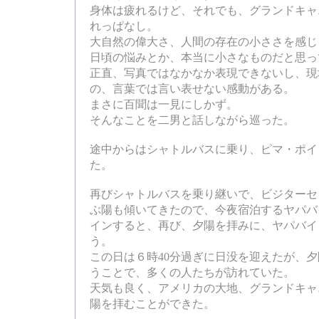
身体は疲れるけど、それでも、グランドキャ
れっぱなし。
大自然の偉大さ、人間の存在の小ささを感じ
日頃の悩みとか、本当に小さなものだと思っ
正直、写真ではなかなか表現できないし、現
の、言葉では言い表せない感動がある。
まさに百聞は一見にしかず。
そんなことを二男と話しながら巡った。
途中からはシャトルバスに乗り、ピマ・ポイ
た。
再びシャトルバスを乗り継いで、ビジターセ
ぶ陽も傾いてきたので、今夜宿泊するヤパバ
インすると、再び、夕陽を拝みに、ヤパバイ
う。
この日は６時40分過ぎに日没を迎えたが、
うことで、多くの人たちが訪れていた。
天気も良く、アメリカの大地、グランドキャ
陽を拝むことができた。