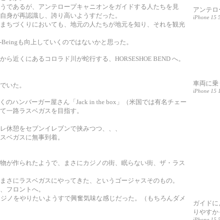
うであるが、アンテロープキャニオンをガイドする人たちを見
アンテロ
自身が再認識し、誇り高いようすだった。
iPhone 15 5
まちづくりにおいても、地元の人たちが地元を知り、それを観光
-Beingも向上していくのではないかと思った。
近くにあるコロラド川が蛇行する、HORSESHOE BEND へ。
車両に乗
でいた。
iPhone 15 1
くのハンバーガー屋さん「Jack in the box」（米国では有名チェー
て一路ラスベガスを目指す。
レ休憩をセブンイレブンで挟みつつ、、、
スベガスに無事到着。
物が作られたようで、まさにカジノの街、眠らない街、ザ・ラス
まさにラスベガスにやってきた、というゴージャスそのもの。
、フロントへ。
カジノをやりたいようすで興奮気味な感じだった。（もちろんダメ
ガイドに
りやすか
iPhone 15 