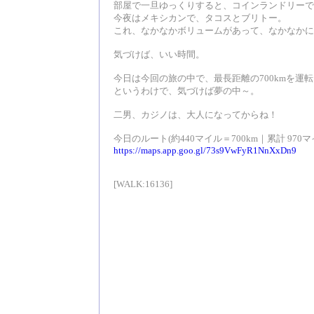
部屋で一旦ゆっくりすると、コインランドリーで
今夜はメキシカンで、タコスとブリトー。
これ、なかなかボリュームがあって、なかなかに
気づけば、いい時間。
今日は今回の旅の中で、最長距離の700kmを運
というわけで、気づけば夢の中～。
二男、カジノは、大人になってからね！
今日のルート(約440マイル＝700km｜累計 970マイ
https://maps.app.goo.gl/73s9VwFyR1NnXxDn9
[WALK:16136]