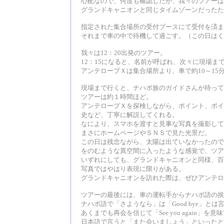
心配なので、何度も確認したが、我々のツアーは
グランドキャニオンと同じタイムゾーンだったた
指定された集合場所の受付ブースにて受付を済ま
それまで車の中で待機して過ごす。（この日はく
我々は12：20出発のツアー。
12：15になると、名前が呼ばれ、次々に現場ま
アンテロープＸは集合場所より、車で約10～15
現場まで行くと、ナハボ族のガイドさんが待って
ツアーは約１時間ほど。
アンテロープＸを探検しながら、ポイント、ポイ
史など、丁寧に解説してくれる。
なにより、スマホを渡すと見事な写真を撮影して
まさにホームページやＳＮＳで見た光景だ。
この日は残念ながら、太陽は出ていなかったので
をのむような異空間に入ったような感覚で、ツア
いずれにしても、グランドキャニオンと同様、百
写真ではやはり表現に限りがある。
グランドキャニオンを訪れた際は、ぜひアンテロ
ツアーの最後には、車の運転手からナハボ語の挨
ナハボ語で「さようなら」は「Good bye」と
あくまでも再会を信じて「See you again」
日本語で言うと「また会いましょう」といったと