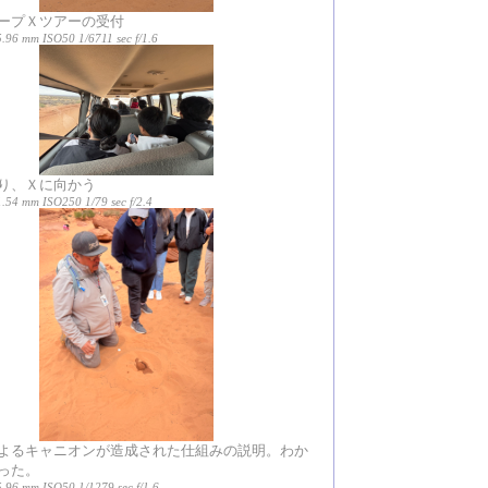
ープＸツアーの受付
.96 mm ISO50 1/6711 sec f/1.6
り、Ｘに向かう
.54 mm ISO250 1/79 sec f/2.4
よるキャニオンが造成された仕組みの説明。わか
った。
5.96 mm ISO50 1/1279 sec f/1.6