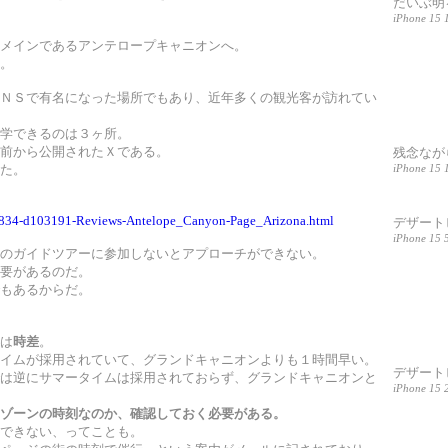
だいぶ明
iPhone 15 1
メインであるアンテロープキャニオンへ。
。
ＮＳで有名になった場所でもあり、近年多くの観光客が訪れてい
学できるのは３ヶ所。
前から公開されたＸである。
残念なが
iPhone 15 1
た。
60834-d103191-Reviews-Antelope_Canyon-Page_Arizona.html
デザート
iPhone 15 
のガイドツアーに参加しないとアプローチができない。
要があるのだ。
もあるからだ。
は
時差
。
イムが採用されていて、グランドキャニオンよりも１時間早い。
デザート
は逆にサマータイムは採用されておらず、グランドキャニオンと
iPhone 15 2
ゾーンの時刻なのか、確認しておく必要がある。
できない、ってことも。