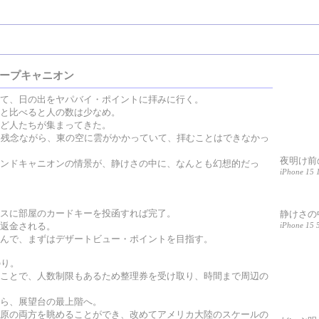
ープキャニオン
て、日の出をヤパバイ・ポイントに拝みに行く。
と比べると人の数は少なめ。
ど人たちが集まってきた。
、残念ながら、東の空に雲がかかっていて、拝むことはできなかっ
夜明け前
ンドキャニオンの情景が、静けさの中に、なんとも幻想的だっ
iPhone 15 1
スに部屋のカードキーを投函すれば完了。
静けさの
iPhone 15 
返金される。
んで、まずはデザートビュー・ポイントを目指す。
のり。
ことで、人数制限もあるため整理券を受け取り、時間まで周辺の
ら、展望台の最上階へ。
原の両方を眺めることができ、改めてアメリカ大陸のスケールの