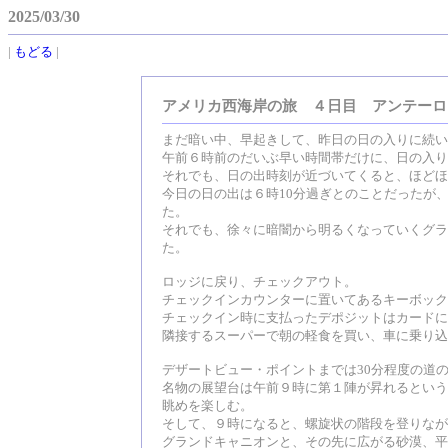
2025/03/30
|
もどる
|
アメリカ西海岸の旅 ４日目 アンテーロ
まだ暗い中、早起きして、昨日の日の入りに続い
午前６時前のだいぶ早い時間帯だけに、日の入り
それでも、日の出時刻が近づいてくると、ほどほ
今日の日の出は６時10分過ぎとのことだったが
た。
それでも、徐々に暗闇から明るくなっていくグラ
た。
ロッジに戻り、チェックアウト。
チェックインカウンターに置いてあるキーボック
チェックイン時に支払ったデポジットはカードに
隣接するスーパーで朝の軽食を買い、車に乗り込
デザートビュー・ポイントまでは30分程度の道
名物の展望台は午前９時に第１陣が昇れるという
眺めを楽しむ。
そして、９時になると、螺旋状の階段を登りなが
グランドキャニオンと、その先に広がる砂漠、平