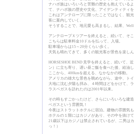
ナハボ族はいろいろと苦難の歴史も抱えているよ
て、ナハボ族の歴史や文化、アイデンティティを
これはアンテロープに限ったことではなく、観光
客に案内していく。
そうすることで、地元愛も高まるし、結果、Well
アンテロープＸツアーを終えると、続いて、そこから
こちらは駐車料金10ドルを払って、入場。
駐車場からは15～20分くらい歩く。
天気も晴れてきて、多くの観光客が景色を楽しん
HORSESHOE BEND 見学を終えると、続いて、近
ン）に立ち寄り、遅い昼ご飯を食べた後、給油し
ここから、400kmを超える、なかなかの移動。
アメリカの雄大な景色を眺めながら、途中、トイ
大地に沈む夕陽も拝み、４時間ほどをかけて、ラ
ラスベガスを訪れたのは2001年以来。
その時もすごかったけど、さらにいろいろな建造
ベガスという雰囲気！
今夜はストラットホテルに宿泊。建物の雰囲気も
ホテルの１階にはカジノがあり、その中を抜けて
21歳以下はカジノは禁止されているが、二男は
っ！）