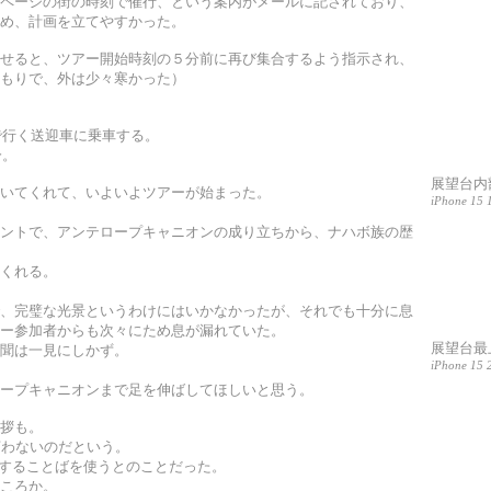
ページの街の時刻で催行、という案内がメールに記されており、
め、計画を立てやすかった。
せると、ツアー開始時刻の５分前に再び集合するよう指示され、
もりで、外は少々寒かった）
で行く送迎車に乗車する。
分。
展望台内
いてくれて、いよいよツアーが始まった。
iPhone 15 
ントで、アンテロープキャニオンの成り立ちから、ナハボ族の歴
くれる。
、完璧な光景というわけにはいかなかったが、それでも十分に息
ー参加者からも次々にため息が漏れていた。
展望台最
聞は一見にしかず。
iPhone 15 2
ープキャニオンまで足を伸ばしてほしいと思う。
拶も。
は言わないのだという。
を意味することばを使うとのことだった。
ころか。