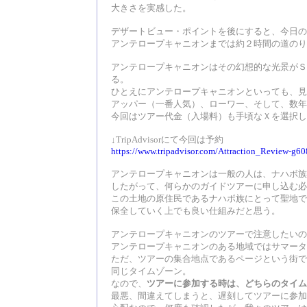
大きさを実感した。
デザートビュー・ポイントを後にすると、今日の
アンテロープキャニオンまでは約２時間の道のり
アンテロープキャニオンはその幻想的な光景がＳ
る。
ひとえにアンテロープキャニオンといっても、見
アッパー（一番人気）、ローワー、そして、数年
今回はツアー代金（入場料）も手頃なＸを選択し
↓TripAdvisorにて今回は予約
https://www.tripadvisor.com/Attraction_Review-g
アンテロープキャニオンは一般の人は、ナハボ族
したがって、何らかのガイドツアーに申し込む必
この土地の原住民であるナハボ族にとって聖地で
保全していく上でも良い仕組みだと思う。
アンテロープキャニオンのツアーで注意したいの
アンテロープキャニオンのある地域ではサマータ
ただ、ツアーの集合地点であるページという街で
同じタイムゾーン。
なので、
ツアーに参加する時は、どちらのタイム
最悪、間違えてしまうと、遅刻してツアーに参加