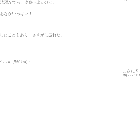
洗濯がてら、夕食へ出かける。
おなかいっぱい！
転したこともあり、さすがに疲れた。
ル＝1,560km)：
まさにＳ
iPhone 15 5