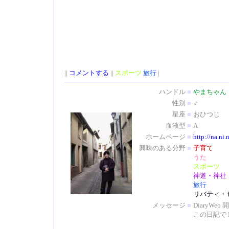
||
コメントする
||
スポーツ
旅行
|
ハンドル
■
やまちゃん
性別
■
♂
星座
■
おひつじ
血液型
■
A
ホームページ
■
http://na.ni.
興味のある分野
■
子育て
うた
スポーツ
神道・神社
旅行
リバティ・
メッセージ
■
DiaryW
この日記で 