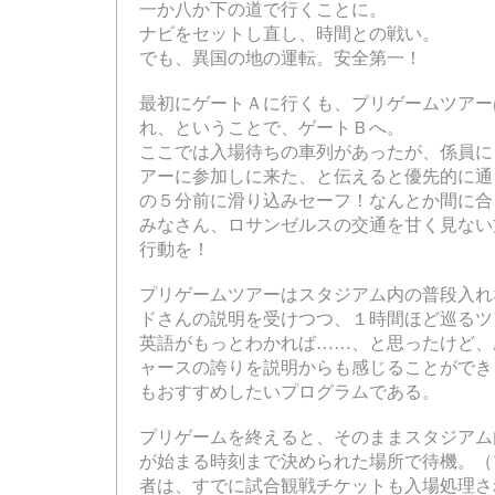
一か八か下の道で行くことに。
ナビをセットし直し、時間との戦い。
でも、異国の地の運転。安全第一！
最初にゲートＡに行くも、プリゲームツアー
れ、ということで、ゲートＢへ。
ここでは入場待ちの車列があったが、係員に
アーに参加しに来た、と伝えると優先的に通
の５分前に滑り込みセーフ！なんとか間に合
みなさん、ロサンゼルスの交通を甘く見ない
行動を！
プリゲームツアーはスタジアム内の普段入れ
ドさんの説明を受けつつ、１時間ほど巡るツ
英語がもっとわかれば……、と思ったけど、
ャースの誇りを説明からも感じることができ
もおすすめしたいプログラムである。
プリゲームを終えると、そのままスタジアム
が始まる時刻まで決められた場所で待機。（
者は、すでに試合観戦チケットも入場処理さ