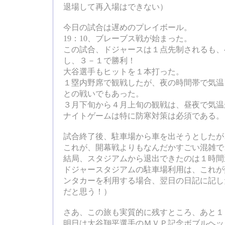
退場して再入場はできない）
今日の試合は遅めのプレイボール。
19：10、ブレーブス戦が始まった。
この試合、ドジャースは１点先制されるも、
し、３－１で勝利！
大谷選手もヒットを１本打った。
１塁内野席で観戦したが、夜の時間帯で気温
との戦いでもあった。
３月下旬から４月上旬の観戦は、昼夜で気温
ナイトゲームは特に防寒対策は必須である。
試合終了後、駐車場から車を出そうとしたが
これが、開幕戦よりもなんだかすごい混雑で
結局、スタジアムから退出できたのは１時間
ドジャースタジアムの駐車場利用は、これが
ンタカーを利用する場合、翌日の日記に記し
だと思う！）
さあ、この旅も実質的に残すところ、あと１
明日は大谷翔平選手のＭＶＰ記念ボブルヘッ