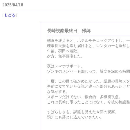
2025/04/18
|
もどる
|
長崎視察最終日 帰郷
朝食を終えると、ホテルをチェックアウトし、一
理事長夫妻を送り届けると、レンタカーを返却し
午後、羽田へ着陸。
夕方、無事帰宅した。
夜はスマホサポート。
ゾンネのメンバーも加わって、親交を深める時間
一度、この目で確かめたかった、話題の長崎スタ
事前に立てていた仮説と違った部分もあったけど
な気がする。
スポーツだけでない、複合的、多機能視点。
これは長崎に限ったことではなく、今後の施設整
すばらしさも、課題も見えた今回の視察。
鴨川にも落とし込んでいきたい。