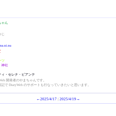
ちゃん
つじ
/na.ni.nu
て
ーツ
・神社
ティ・セレナ・ビアンテ
ryWeb 開発者のやまちゃんです。
記で DiaryWeb のサポートも行なっていきたいと思います。
←2025/4/17
|
2025/4/19→