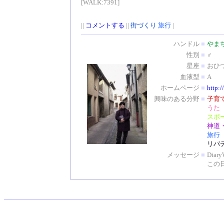
[WALK:7391]
||
コメントする
||
街づくり
旅行
|
ハンドル
■
やま
性別
■
♂
星座
■
おひ
血液型
■
A
ホームページ
■
http:/
興味のある分野
■
子育
うた
スポ
神道
旅行
リバ
メッセージ
■
Dia
この日