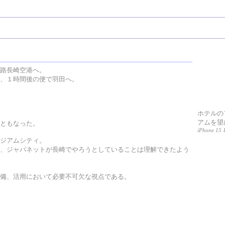
路長崎空港へ。
、１時間後の便で羽田へ。
ホテルの
アムを望
ともなった。
iPhone 15 
ジアムシティ。
、ジャパネットが長崎でやろうとしていることは理解できたよう
備、活用において必要不可欠な視点である。