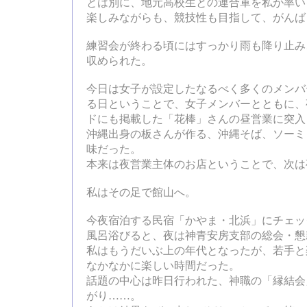
とは別に、地元高校生との連合軍を私が率い
楽しみながらも、競技性も目指して、がんば
練習会が終わる頃にはすっかり雨も降り止み
収められた。
今日は女子が設定したなるべく多くのメンバ
る日ということで、女子メンバーとともに、
ドにも掲載した「花棒」さんの昼営業に突入
沖縄出身の板さんが作る、沖縄そば、ソーミ
味だった。
本来は夜営業主体のお店ということで、次は
私はその足で館山へ。
今夜宿泊する民宿「かやま・北浜」にチェッ
風呂浴びると、夜は神青安房支部の総会・懇
私はもうだいぶ上の年代となったが、若手と
なかなかに楽しい時間だった。
話題の中心は昨日行われた、神職の「縁結会
がり……。