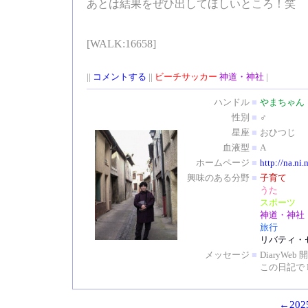
あとは結果をぜひ出してほしいところ！笑
[WALK:16658]
||
コメントする
||
ビーチサッカー
神道・神社
|
ハンドル
■
やまちゃん
性別
■
♂
星座
■
おひつじ
血液型
■
A
ホームページ
■
http://na.ni.
興味のある分野
■
子育て
うた
スポーツ
神道・神社
旅行
リバティ・
メッセージ
■
DiaryW
この日記で 
←2025