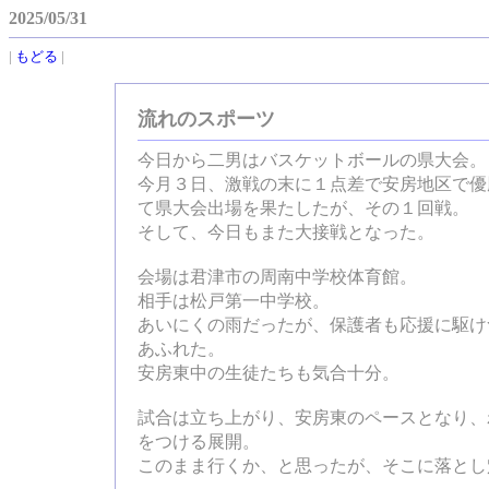
2025/05/31
|
もどる
|
流れのスポーツ
今日から二男はバスケットボールの県大会。
今月３日、激戦の末に１点差で安房地区で優
て県大会出場を果たしたが、その１回戦。
そして、今日もまた大接戦となった。
会場は君津市の周南中学校体育館。
相手は松戸第一中学校。
あいにくの雨だったが、保護者も応援に駆け
あふれた。
安房東中の生徒たちも気合十分。
試合は立ち上がり、安房東のペースとなり、
をつける展開。
このまま行くか、と思ったが、そこに落とし