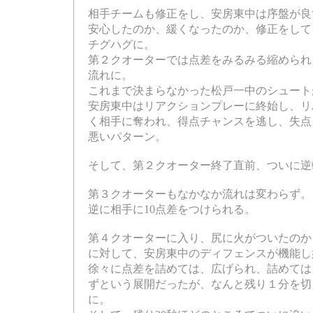
相手チームも修正をし、安房東中は序盤が良
安心したのか、緩くなったのか、修正をして
チグハグに。
第２クオーターでは点差をみるみる縮められ
流れに。
これまで決まらなかった松戸一中のシュート
安房東中はリアクションプレーに終始し、リ
く相手に奪われ、得点チャンスを逃し、失点
悪いパターン。
そして、第２クオーター終了直前、ついに逆
第３クオーターもなかなか流れは変わらず。
逆に相手に10点差をつけられる。
第４クオーターに入り、尻に火がついたのか
に対して、安房東中のディフェンスが機能し
徐々に点差を詰めては、広げられ、詰めては
ずという展開だったが、なんと残り１分を切
に。