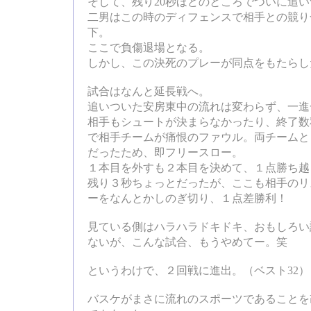
そして、残り20秒ほどのところでついに追い
二男はこの時のディフェンスで相手との競り
下。
ここで負傷退場となる。
しかし、この決死のプレーが同点をもたらし
試合はなんと延長戦へ。
追いついた安房東中の流れは変わらず、一進
相手もシュートが決まらなかったり、終了数
で相手チームが痛恨のファウル。両チームと
だったため、即フリースロー。
１本目を外すも２本目を決めて、１点勝ち越
残り３秒ちょっとだったが、ここも相手のリ
ーをなんとかしのぎ切り、１点差勝利！
見ている側はハラハラドキドキ、おもしろい
ないが、こんな試合、もうやめてー。笑
というわけで、２回戦に進出。（ベスト32）
バスケがまさに流れのスポーツであることを