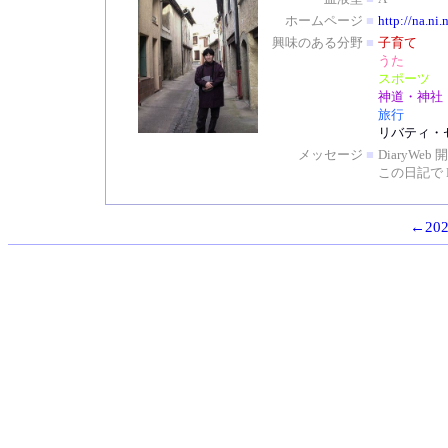
ホームページ
■
http://na.ni.
興味のある分野
■
子育て
うた
スポーツ
神道・神社
旅行
リバティ・
メッセージ
■
DiaryW
この日記で 
←202