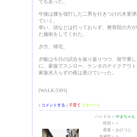
でもあった。
午後は腰を強打した二男を行きつけの木更津
ていく。
幸い、頭などは打っておらず、整骨院の方が
た施術をしてくれた。
夕方、帰宅。
夕飯は今日の試合を振り返りつつ、留守番し
に、家族でスシロー、ケンタのテイクアウト
家族水入らずの夜は更けていった。
[WALK:5393]
||
コメントする
||
子育て
スポーツ
|
ハンドル
■
やまちゃん
性別
■
♂
星座
■
おひつじ
血液型
■
A