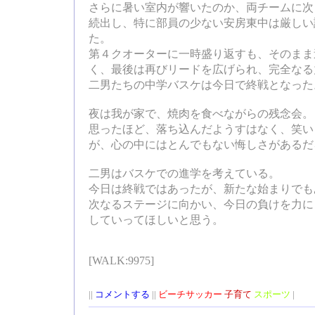
さらに暑い室内が響いたのか、両チームに次
続出し、特に部員の少ない安房東中は厳しい
た。
第４クオーターに一時盛り返すも、そのまま
く、最後は再びリードを広げられ、完全なる
二男たちの中学バスケは今日で終戦となった
夜は我が家で、焼肉を食べながらの残念会。
思ったほど、落ち込んだようすはなく、笑い
が、心の中にはとんでもない悔しさがあるだ
二男はバスケでの進学を考えている。
今日は終戦ではあったが、新たな始まりでも
次なるステージに向かい、今日の負けを力に
していってほしいと思う。
[WALK:9975]
||
コメントする
||
ビーチサッカー
子育て
スポーツ
|