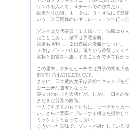
ているクラッキスメニーナ(U-15)軍団が２チ
ゾンネを入れて、４チームでの総当たり。
総当たりの後、１・２位、３・４位にて最終
いう、昨日同様のレギュレーションで行った
ゾンネは交代要員（１人帰って、決勝は６人
たこともあり、結果は予選全勝。
決勝も勝利し、２日連続の優勝となった。
２位はプラシア山口。遠方から遠征してくれ
賞状と副賞をお渡しすることができて良かっ
この週末、タチヒビーチでは男子の関東大会
御宿町ではATHLETA CUP。
さらに、日本選抜女子は浜松でキャンプを行
カー三昧な週末となった。
競技力の向上も大切だが、しかし、日本の女
まだまだ普及の段階。
一人でも多くの女子たちに、ビーチサッカー
い、さらに実際にプレーする機会を提供して
ミッションと言っても良い。
そういった意味で、ゾンネが果たしている役