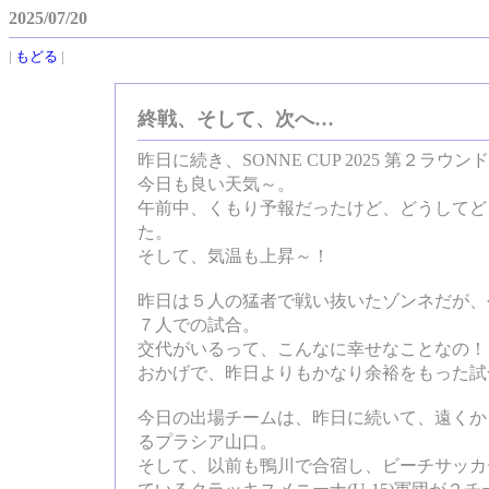
2025/07/20
|
もどる
|
終戦、そして、次へ…
昨日に続き、SONNE CUP 2025 第２ラウ
今日も良い天気～。
午前中、くもり予報だったけど、どうしてど
た。
そして、気温も上昇～！
昨日は５人の猛者で戦い抜いたゾンネだが、
７人での試合。
交代がいるって、こんなに幸せなことなの！
おかげで、昨日よりもかなり余裕をもった試
今日の出場チームは、昨日に続いて、遠くか
るプラシア山口。
そして、以前も鴨川で合宿し、ビーチサッカ