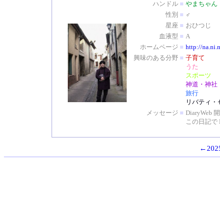
ハンドル
■
やまちゃん
性別
■
♂
星座
■
おひつじ
血液型
■
A
ホームページ
■
http://na.ni.
興味のある分野
■
子育て
うた
スポーツ
神道・神社
旅行
リバティ・
メッセージ
■
DiaryW
この日記で 
←2025