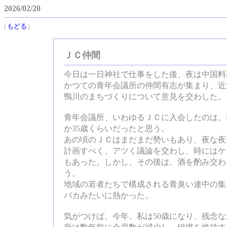
2026/02/20
|
もどる
|
ＪＣ仲間
今日は一日神社で仕事をした後、夜は中国料
かつての青年会議所の仲間有志が集まり、近
鴨川のまちづくりについて意見を交わした。
青年会議所、いわゆるＪＣに入会したのは、
か35歳くらいだったと思う。
あの頃のＪＣはまだまだ勢いもあり、夜な夜
計画すべく、アツく議論を交わし、時にはケ
もあった。しかし、その後は、酒を酌み交わ
う。
地域の若者たちで構成される青臭い連中の集
バカみたいに熱かった。
気がつけば、今年、私は50歳になり、残念