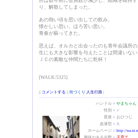
所は数年前に会員数が減少し、組織を維持す
り、解散してしまった。
あの熱い頃を思い出しての飲み。
懐かしい思い。ほろ苦い思い。
青春が蘇ってきた。
思えば、オルカと出会ったのも青年会議所の
生にも大きな影響を与えたことは間違いない
ＪＣの素敵な仲間たちに乾杯！
[WALK:5325]
||
コメントする
||
街づくり
人生行路
|
ハンドル
■
やまちゃん
性別
■
♂
星座
■
おひつじ
血液型
■
A
ホームページ
■
http://na.ni.
興味のある分野
■
子育て