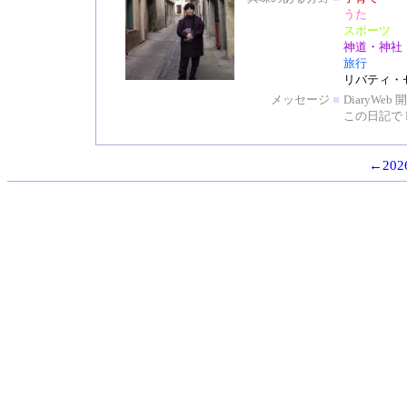
うた
スポーツ
神道・神社
旅行
リバティ・
メッセージ
■
DiaryW
この日記で 
←2026