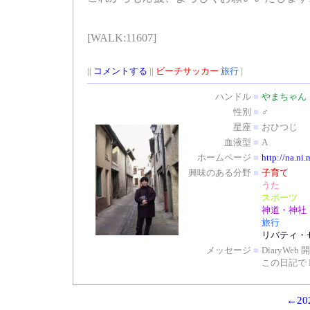
[WALK:11607]
||
コメントする
||
ビーチサッカー
旅行
|
ハンドル
■
やまちゃん
性別
■
♂
星座
■
おひつじ
血液型
■
A
ホームページ
■
http://na.ni.
興味のある分野
■
子育て
うた
スポーツ
神道・神社
旅行
リバティ・
メッセージ
■
DiaryW
この日記で 
←202