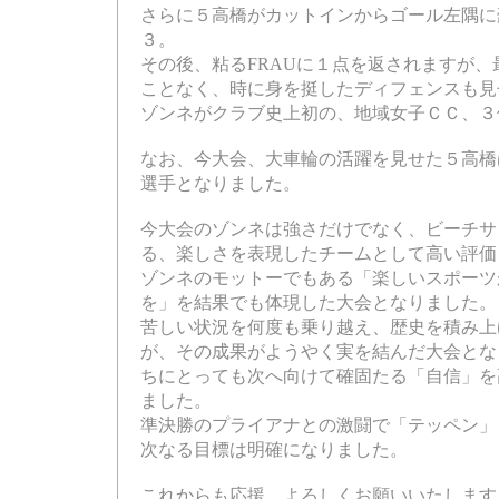
さらに５高橋がカットインからゴール左隅に
３。
その後、粘るFRAUに１点を返されますが、
ことなく、時に身を挺したディフェンスも見
ゾンネがクラブ史上初の、地域女子ＣＣ、３
なお、今大会、大車輪の活躍を見せた５高橋
選手となりました。
今大会のゾンネは強さだけでなく、ビーチサ
る、楽しさを表現したチームとして高い評価
ゾンネのモットーでもある「楽しいスポーツ
を」を結果でも体現した大会となりました。
苦しい状況を何度も乗り越え、歴史を積み上
が、その成果がようやく実を結んだ大会とな
ちにとっても次へ向けて確固たる「自信」を
ました。
準決勝のプライアナとの激闘で「テッペン」
次なる目標は明確になりました。
これからも応援、よろしくお願いいたします