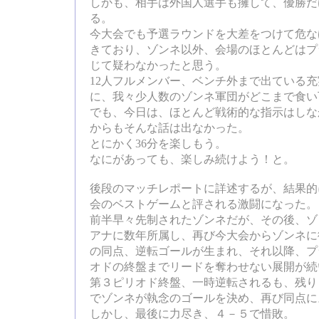
しかも、相手は外国人選手も擁して、優勝だ
る。
今大会でも予選ラウンドを大差をつけて危な
きており、ゾンネ以外、会場のほとんどはプ
じて疑わなかったと思う。
12人フルメンバー、ベンチ外まで出ている
に、我々少人数のゾンネ軍団がどこまで食い
でも、今日は、ほとんど戦術的な指示はしな
からもそんな話は出なかった。
とにかく36分を楽しもう。
なにがあっても、楽しみ続けよう！と。
後段のマッチレポートに詳述するが、結果的
会のベストゲームと評される激闘になった。
前半早々先制されたゾンネだが、その後、ゾ
アナに数年所属し、再び今大会からゾンネに
の同点、逆転ゴールが生まれ、それ以降、プ
オドの終盤までリードを奪わせない展開が続
第３ピリオド終盤、一時逆転されるも、残り
でゾンネが執念のゴールを決め、再び同点に
しかし、最後に力尽き、４－５で惜敗。