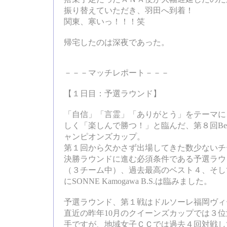
振り替えていただき、羽田へ到着！
関東、寒いっ！！！笑
帰宅したのは深夜であった。
－－－マッチレポート－－－
【１日目：予選ラウンド】
「自信」「言霊」「ありがとう」をテーマに
しく「楽しんで勝つ！」と臨んだ、第８回Beach
ャンピオンズカップ。
第１回から欠かさず出場してきた数少ないチ
決勝ラウンドに進む必須条件である予選ラウ
（３チーム中）、過去最高のベスト４、そし
にSONNE Kamogawa B.S.は臨みました。
予選ラウンド、第１戦はドルソーレ福岡ヴィ
直近の昨年10月のクイーンズカップでは３
手ですが、地域女子ＣＣでは過去４回対戦し