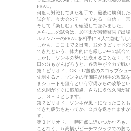
３位決定戦の相手は、同じく関東地域の強豪
FRAU。
何度も対戦してきた相手で、最後に勝利した
試合前、今大会のテーマである「自信」「言
そして「楽しむ」を確認して臨みました。
さらにこの試合は、10平田が累積警告で出場
ルメンバーのFRAUを相手に８人で臨む苦し
しかも、ここまで２日間、12分３ピリオド
てきたという、体力的にも厳しい中の試合で
しかし、ゾンネの勢いは衰えることなく、む
田の分もがんばろうと、各選手が全力で戦い
第１ピリオド、GK・17越後のスコップシュ
先制すると、ゾンネの守備陣が相手の攻撃を
まシュートを狙うという守備からの攻撃とい
佐久間がすぐに追加点。さらに６佐久間が終
し、３－０とします。
第２ピリオド、ゾンネが風下になったことも
てきた疲労もあってか、２点を返されますが
す。
第３ピリオド、一時同点に追いつかれるも、
ことなく、５高橋がビーチマジックでの勝ち