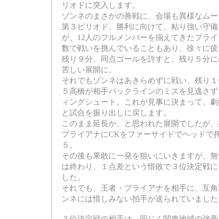
リオドに突入します。
ゾンネのまさかの善戦に、会場も異様なムー
第３ピリオド、勝利に向けて、粘り強い守備
が、12人のフルメンバーを揃えてきたプラ
数で戦いを挑んでいることもあり、徐々に疲
残り９分、同点ゴールを許すと、残り５分に
苦しい展開に。
それでもゾンネはあきらめずに戦い、残り１
５高橋が相手バックラインのミスを見逃さず
ィングシュート。これが見事に決まって、劇
と試合を振り出しに戻します。
このまま延長か、と思われた展開でしたが、
プライアナにCKをファーサイドでヘッドで
５。
その後も果敢に一発を狙いにいきますが、無
は終わり、１点差という惜敗で３位決定戦に
した。
それでも、王者・プライアナを相手に、互角
ンネには惜しみない拍手が送られていました