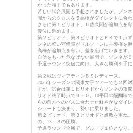
かった相手でもあります。
苦しい試合展開も予想されましたが、ゾンネ
間からのクロスを５高橋がダイレクトに合わ
さらに第１ピリオド、６佐久間が追加点を奪
優位に進めます。
第２ピリオド、第３ピリオドとＰＫで１点ず
ンネの堅い守備陣がドルソーレに主導権を握
高橋が追加点を奪い、差を広げていきます。
自信をもった危なげない展開で、ゾンネが５
予選ラウンド突破に向け、大きな勝利を手に
第２戦はヴィアティンＢＳレディース。
2025年シーズンの関東女子ツアーでも２回
すが、試合は第１ピリオドからゾンネの攻撃
リオド終了時点で６－０。10平田の醍醐味で
らの前方へのパスに合わせた鮮やかなダイレ
シュートも決まり、勢いに乗りました。
第２ピリオド、第３ピリオドと点数を重ね、
の、13－３の圧勝。
予選ラウンド全勝で、グループ１位となり、