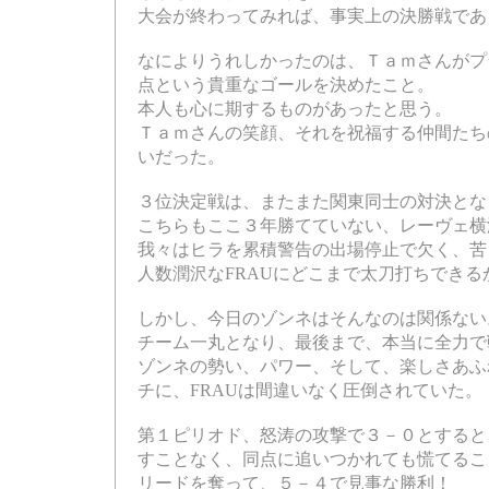
大会が終わってみれば、事実上の決勝戦であ
なによりうれしかったのは、Ｔａｍさんがプ
点という貴重なゴールを決めたこと。
本人も心に期するものがあったと思う。
Ｔａｍさんの笑顔、それを祝福する仲間たち
いだった。
３位決定戦は、またまた関東同士の対決とな
こちらもここ３年勝てていない、レーヴェ横浜
我々はヒラを累積警告の出場停止で欠く、苦
人数潤沢なFRAUにどこまで太刀打ちできる
しかし、今日のゾンネはそんなのは関係ない
チーム一丸となり、最後まで、本当に全力で
ゾンネの勢い、パワー、そして、楽しさあふ
チに、FRAUは間違いなく圧倒されていた。
第１ピリオド、怒涛の攻撃で３－０とすると
すことなく、同点に追いつかれても慌てるこ
リードを奪って、５－４で見事な勝利！