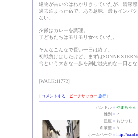
建物が古いのはわかりきっていたが、清潔感
過去泊まった宿で、ある意味、最もインパク
ない。
夕飯はカレーを調理。
子どもたちはモリモリ食べていた。
そんなこんなで長い一日は終了。
初戦負けはしたけど、まずはSONNE STE
合という大きな一歩を刻む歴史的な一日とな
[WALK:11772]
||
コメントする
||
ビーチサッカー
旅行
|
ハンドル
■
やまちゃん
性別
■
♂
星座
■
おひつじ
血液型
■
A
ホームページ
■
http://na.ni.