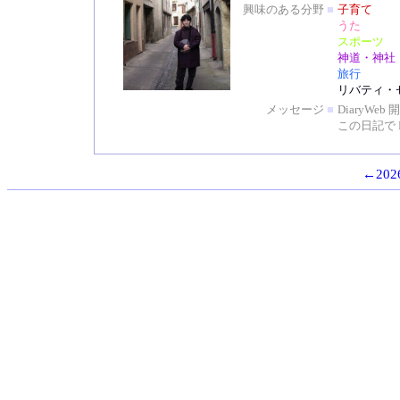
興味のある分野
■
子育て
うた
スポーツ
神道・神社
旅行
リバティ・
メッセージ
■
DiaryW
この日記で 
←2026