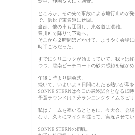
途中、静岡ＳＡにて朝食。
ところが、その先で事故による通行止めが発
で、浜松で東名道に迂回。
当然、他の車も迂回し、東名道は混雑。
豊川ICで降りて下道へ。
そこから２時間ほどかけて、ようやく会場に
時半ごろだった。
すでにクリニックが始まっていて、我々は終
つつ、碧南ビーチコートの砂の感触を確かめ
午後１時より開会式。
続いて、いよいよ３日間にわたる熱いが幕を
SONNE STERNは今日の最終試合となる1
予選ラウンドは７分ランニングタイム３ピリ
私はチームを率いるとともに、今大会、会場
なり、久々にマイクを握って、実況させてい
SONNE STERNの初戦。