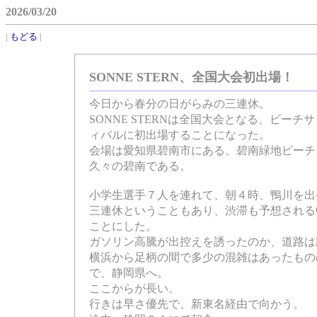
2026/03/20
|
もどる
|
SONNE STERN、全国大会初出場！
今日から春分の日がらみの三連休。
SONNE STERNは全国大会となる、ビーチサ
ィバルに初出場することになった。
会場は愛知県碧南市にある、碧南緑地ビーチ
久々の碧南である。
小学生選手７人を連れて、朝４時、鴨川を出
三連休ということもあり、渋滞も予想される
ことにした。
ガソリン高騰が出控えを誘ったのか、道路は
横浜から足柄の間で多少の混雑はあったもの
で、静岡県へ。
ここからが長い。
行きは早さ優先で、新東名経由で向かう。