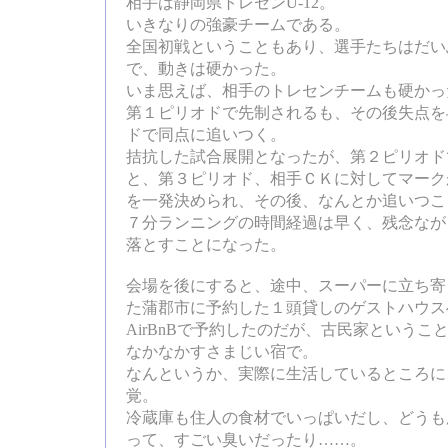
相手は静岡県トレセンU-12。
いきなりの強豪チームである。
全国初戦ということもあり、選手たちはだい
で、動きは硬かった。
いま思えば、相手のトレセンチームも硬かっ
第１ピリオドで先制されるも、その後失点を
ドで同点に追いつく。
拮抗した試合展開となったが、第２ピリオド
と、第３ピリオド、相手ＣＫに対してマーク
を一発決められ、その後、なんとか追いつこ
７分ランニングの時間経過は早く、残念なが
落とすことになった。
会場を後にすると、途中、スーパーに立ち寄っ
た蒲郡市に予約した１頭貸しのゲストハウス
AirBnBで予約したのだが、古民家というこ
なかなかすさまじい宿で。
なんというか、実際に生活しているところに
覚。
冷蔵庫も住人の食材でいっぱいだし、どうも
って、すごい臭いだったり……。