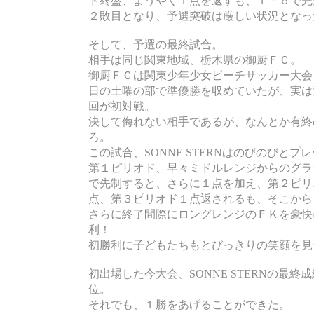
ド終盤、ようやく１点を返すも、１－６で完
２敗目となり、予選突破は厳しい状況となっ
そして、予選の最終試合。
相手は同じ関東地域、栃木県の御厨ＦＣ。
御厨ＦＣは関東少年少女ビーチサッカー大会
日の土曜の部で準優勝を収めていたが、実は
回が初対戦。
決して侮れない相手であるが、なんとか有終
ろ。
この試合、SONNE STERNはのびのびとプ
第１ピリオド、早々ミドルレンジからのグラ
で先制すると、さらに１点を加え、第２ピリ
点、第３ピリオド１点返されるも、そこから
さらに終了間際にロングレンジのＦＫを豪快
利！
初勝利に子どもたちもとびっきりの笑顔を見
初出場した今大会、SONNE STERNの最
位。
それでも、１勝をあげることができた。