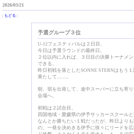
2026/03/21
|
もどる
|
予選グループ３位
U-12フェスティバルは２日目。
今日は予選ラウンドの最終日。
２位以内に入れば、３日目の決勝トーナメン
できる。
昨日初戦を落としたSONNE STERNはも
果たして……。
朝、宿を出発して、途中スーパーに立ち寄り
会場へ。
初戦は２試合目。
四国地域・愛媛県の伊予サッカースクールと
なんとか勝ちたい１戦だったが、昨日よりも
の、一発を決めきる伊予に徐々にリードを広