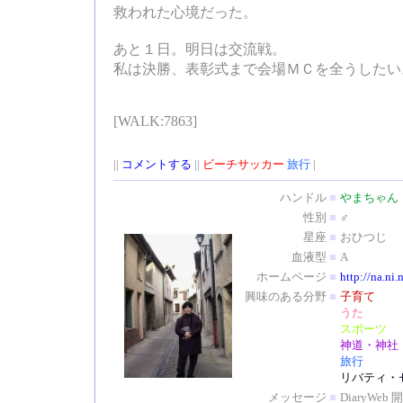
救われた心境だった。
あと１日。明日は交流戦。
私は決勝、表彰式まで会場ＭＣを全うしたい
[WALK:7863]
||
コメントする
||
ビーチサッカー
旅行
|
ハンドル
■
やまちゃん
性別
■
♂
星座
■
おひつじ
血液型
■
A
ホームページ
■
http://na.ni.
興味のある分野
■
子育て
うた
スポーツ
神道・神社
旅行
リバティ・
メッセージ
■
DiaryW