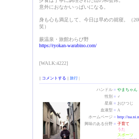
夕食は丁寧に調理された山の和会席。
意外におなかいっぱいになる。
身も心も満足して、今日は早めの就寝。（2
笑）
蕨温泉・旅館わらび野
https://ryokan-warabino.com/
[WALK:4222]
||
コメントする
||
旅行
|
ハンドル
■
やまちゃん
性別
■
♂
星座
■
おひつじ
血液型
■
A
ホームページ
■
http://na.ni.
興味のある分野
■
子育て
うた
スポーツ