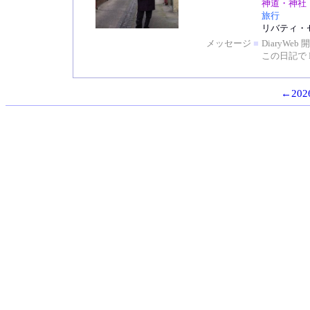
神道・神社
旅行
リバティ・
メッセージ
■
DiaryW
この日記で 
←2026