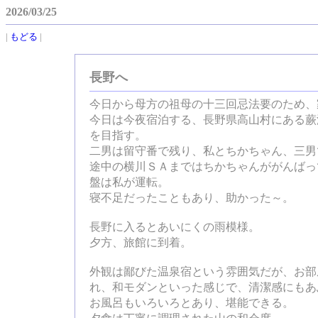
2026/03/25
|
もどる
|
長野へ
今日から母方の祖母の十三回忌法要のため、
今日は今夜宿泊する、長野県高山村にある蕨
を目指す。
二男は留守番で残り、私とちかちゃん、三男
途中の横川ＳＡまではちかちゃんががんばっ
盤は私が運転。
寝不足だったこともあり、助かった～。
長野に入るとあいにくの雨模様。
夕方、旅館に到着。
外観は鄙びた温泉宿という雰囲気だが、お部
れ、和モダンといった感じで、清潔感にもあ
お風呂もいろいろとあり、堪能できる。