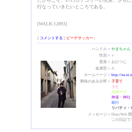
だからこそ、U-15カテゴリーの充実、さら
行なっていきたいところである。
[WALK:12893]
||
コメントする
||
ビーチサッカー
|
ハンドル
■
やまちゃん
性別
■
♂
星座
■
おひつじ
血液型
■
A
ホームページ
■
http://na.ni.
興味のある分野
■
子育て
うた
スポーツ
神道・神社
旅行
リバティ・
メッセージ
■
DiaryW
この日記で 