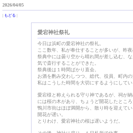
2026/04/05
|
もどる
|
愛宕神社祭礼
今日は浜町の愛宕神社の祭礼。
ここ数年、私が奉仕することが多いが、昨夜
祭典中には曇り空から晴れ間が差し込む、な
気で斎行することができた。
祭典後は１時間ばかり直会。
お酒を酌み交わしつつ、総代、役員、町内の
私はこうした時間を大切にするようにしてい
愛宕様と称えられる守り神であるが、祠が納
には桜の木があり、ちょうど開花したところ
鴨川市街はほぼ満開から、散り時を迎えてい
開花が遅い。
とりわけ、愛宕神社の桜は遅いようだ。