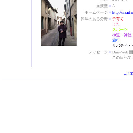
血液型
■
A
ホームページ
■
http://na.ni.
興味のある分野
■
子育て
うた
スポーツ
神道・神社
旅行
リバティ・
メッセージ
■
DiaryW
この日記で 
←202