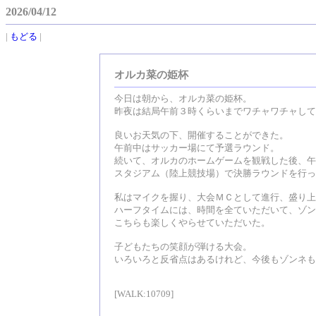
2026/04/12
|
もどる
|
オルカ菜の姫杯
今日は朝から、オルカ菜の姫杯。
昨夜は結局午前３時くらいまでワチャワチャして
良いお天気の下、開催することができた。
午前中はサッカー場にて予選ラウンド。
続いて、オルカのホームゲームを観戦した後、午
スタジアム（陸上競技場）で決勝ラウンドを行っ
私はマイクを握り、大会ＭＣとして進行、盛り上
ハーフタイムには、時間を全ていただいて、ゾン
こちらも楽しくやらせていただいた。
子どもたちの笑顔が弾ける大会。
いろいろと反省点はあるけれど、今後もゾンネも
[WALK:10709]