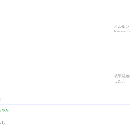
オルルン
6.76 mm ISO
後半開始
した☆
|
ちゃん
つじ