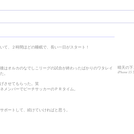
いて、２時間ほどの睡眠で、長い一日がスタート！
晴天の下
後はオルカのなでしこリーグの試合が終わったばかりのワタレイ
iPhone 15 
た。
げさせてもらった。笑
ネメンバーでビーチサッカーのＰＲタイム。
サポートして、続けていければと思う。