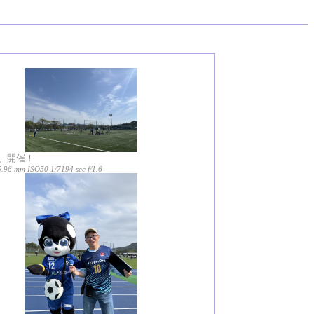
、開催！
5.96 mm ISO50 1/7194 sec f/1.6