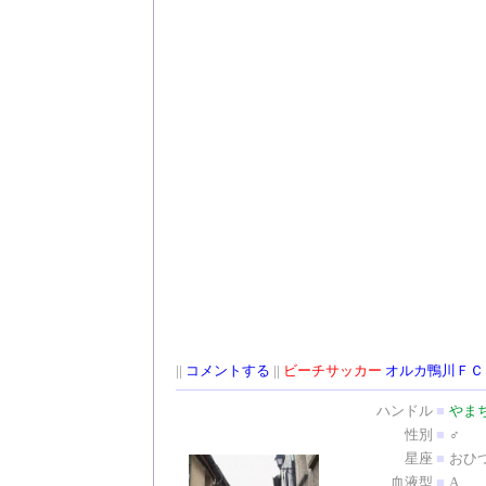
||
コメントする
||
ビーチサッカー
オルカ鴨川ＦＣ
ハンドル
■
やま
性別
■
♂
星座
■
おひ
血液型
■
A