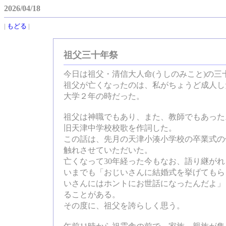
2026/04/18
|
もどる
|
祖父三十年祭
今日は祖父・清信大人命(うしのみこと)の三
祖父が亡くなったのは、私がちょうど成人し
大学２年の時だった。
祖父は神職でもあり、また、教師でもあった
旧天津中学校校歌を作詞した。
この話は、先月の天津小湊小学校の卒業式の
触れさせていただいた。
亡くなって30年経った今もなお、語り継が
いまでも「おじいさんに結婚式を挙げてもら
いさんにはホントにお世話になったんだよ」
ることがある。
その度に、祖父を誇らしく思う。