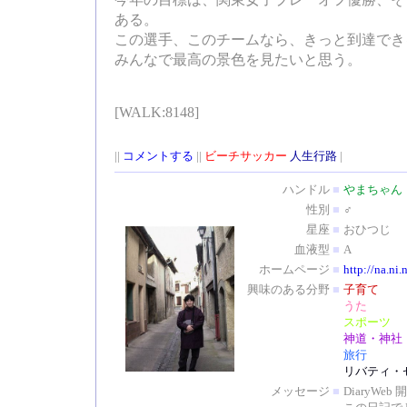
今年の目標は、関東女子プレーオフ優勝、そ
ある。
この選手、このチームなら、きっと到達でき
みんなで最高の景色を見たいと思う。
[WALK:8148]
||
コメントする
||
ビーチサッカー
人生行路
|
ハンドル
■
やまちゃん
性別
■
♂
星座
■
おひつじ
血液型
■
A
ホームページ
■
http://na.ni.
興味のある分野
■
子育て
うた
スポーツ
神道・神社
旅行
リバティ・
メッセージ
■
DiaryW