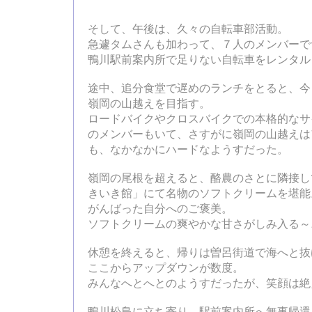
そして、午後は、久々の自転車部活動。
急遽タムさんも加わって、７人のメンバーで
鴨川駅前案内所で足りない自転車をレンタル
途中、追分食堂で遅めのランチをとると、今
嶺岡の山越えを目指す。
ロードバイクやクロスバイクでの本格的なサ
のメンバーもいて、さすがに嶺岡の山越えは
も、なかなかにハードなようすだった。
嶺岡の尾根を超えると、酪農のさとに隣接し
きいき館」にて名物のソフトクリームを堪能
がんばった自分へのご褒美。
ソフトクリームの爽やかな甘さがしみ入る～
休憩を終えると、帰りは曽呂街道で海へと抜
ここからアップダウンが数度。
みんなへとへとのようすだったが、笑顔は絶