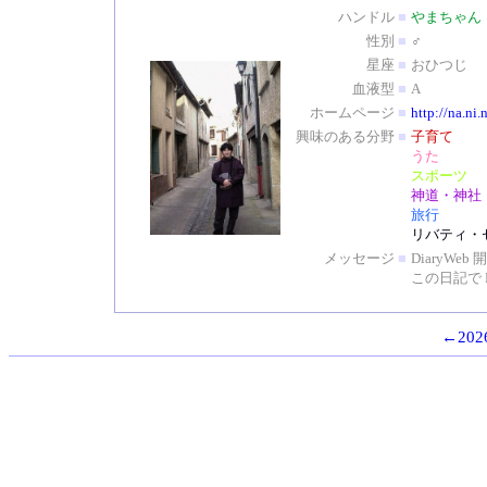
ハンドル
■
やまちゃん
性別
■
♂
星座
■
おひつじ
血液型
■
A
ホームページ
■
http://na.ni.
興味のある分野
■
子育て
うた
スポーツ
神道・神社
旅行
リバティ・
メッセージ
■
DiaryW
この日記で 
←2026