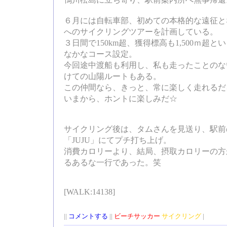
鴨川松島に立ち寄り、駅前案内所へ無事帰還
６月には自転車部、初めての本格的な遠征と
へのサイクリングツアーを計画している。
３日間で150km超、獲得標高も1,500ｍ超
なかなコース設定。
今回途中渡船も利用し、私も走ったことのな
けての山陽ルートもある。
この仲間なら、きっと、常に楽しく走れるだ
いまから、ホントに楽しみだ☆
サイクリング後は、タムさんを見送り、駅前
「JUJU」にてプチ打ち上げ。
消費カロリーより、結局、摂取カロリーの方
るあるな一行であった。笑
[WALK:14138]
||
コメントする
||
ビーチサッカー
サイクリング
|