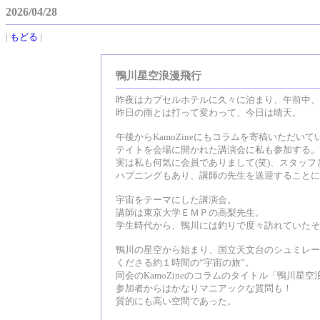
2026/04/28
|
もどる
|
鴨川星空浪漫飛行
昨夜はカプセルホテルに久々に泊まり、午前中、
昨日の雨とは打って変わって、今日は晴天。
午後からKamoZineにもコラムを寄稿いただ
テイトを会場に開かれた講演会に私も参加する。
実は私も何気に会員でありまして(笑)、スタッフ
ハプニングもあり、講師の先生を送迎することに
宇宙をテーマにした講演会。
講師は東京大学ＥＭＰの高梨先生。
学生時代から、鴨川には釣りで度々訪れていたそ
鴨川の星空から始まり、国立天文台のシュミレー
くださる約１時間の“宇宙の旅”。
同会のKamoZineのコラムのタイトル「鴨川
参加者からはかなりマニアックな質問も！
質的にも高い空間であった。