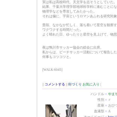
実は私は高校時代、天文学を志そうとしていた。
結果、千葉大学理学部地球科学科に進むことにな
物理学などを専攻してみたかった。
それは偏に、宇宙というロマンあふれる研究対象
普段、なかなか忙しく、落ち着いて星空を観察す
ワクワクする時間だった。
よく晴れた日、ゆったりと星空を見上げて、物思
夜は鴨川市サッカー協会の総会に出席。
私からは、ビーチサッカー活動について報告した
何事もコツコツと。
[WALK:6045]
||
コメントする
||
街づくり
お気に入り
|
ハンドル
■
やま
性別
■
♂
星座
■
おひ
血液型
■
A
ホームページ
■
http:/