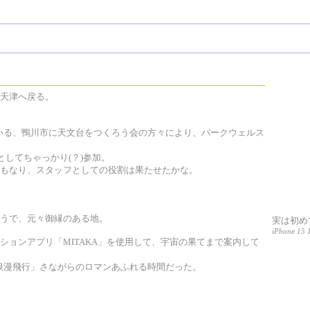
天津へ戻る。
いている、鴨川市に天文台をつくろう会の方々により、パークウェルス
としてちゃっかり(？)参加。
もなり、スタッフとしての役割は果たせたかな。
うで、元々御縁のある地。
実は初め
iPhone 15 
ションアプリ「MITAKA」を使用して、宇宙の果てまで案内して
星空浪漫飛行」さながらのロマンあふれる時間だった。