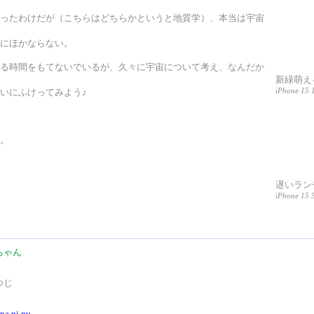
ったわけだが（こちらはどちらかというと地質学）、本当は宇宙
にほかならない。
る時間をもてないでいるが、久々に宇宙について考え、なんだか
新緑萌え
iPhone 15 1
いにふけってみよう♪
。
遅いラン
iPhone 15 5
ちゃん
つじ
/na.ni.nu