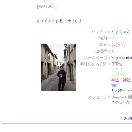
[WALK:-]
||
コメントする
||
街づくり
|
ハンドル
■
やまちゃん
性別
■
♂
星座
■
おひつじ
血液型
■
A
ホームページ
■
http://na.ni.
興味のある分野
■
子育て
うた
スポーツ
神道・神社
旅行
リバティ・
メッセージ
■
DiaryW
この日記で 
←2026