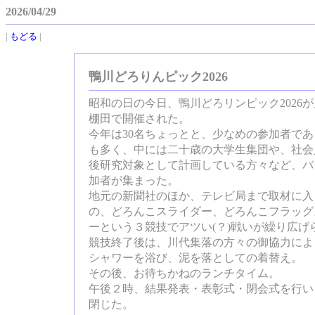
2026/04/29
|
もどる
|
鴨川どろりんピック2026
昭和の日の今日、鴨川どろリンピック2026
棚田で開催された。
今年は30名ちょっとと、少なめの参加者で
も多く、中には二十歳の大学生集団や、社会
後研究対象として計画している方々など、バ
加者が集まった。
地元の新聞社のほか、テレビ局まで取材に入
の、どろんこスライダー、どろんこフラッグ
ーという３競技でアツい(？)戦いが繰り広げ
競技終了後は、川代集落の方々の御協力によ
シャワーを浴び、泥を落としての着替え。
その後、お待ちかねのランチタイム。
午後２時、結果発表・表彰式・閉会式を行い
閉じた。