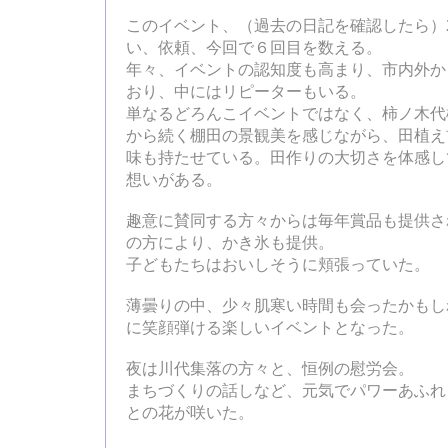
このイベント、（過去の日記を確認したら）2
い、依頼、今回で６回目を数える。
年々、イベントの認知度も高まり、市内外か
おり、中にはリピーターもいる。
単なるどろんこイベントではなく、柿ノ木代
から続く棚田の景観美を感じながら、田植え
味も持たせている。田作りの大切さを体感し
想いがある。
趣意に賛同する方々からは毎年賞品も提供さ
の方により、かき氷も提供。
子どもたちはおいしそうに頬張っていた。
薄曇りの中、少々肌寒い時間も会ったかもし
に笑顔弾ける楽しいイベントとなった。
夜は川代集落の方々と、恒例の慰労会。
まちづくりの話しなど、元気でパワーあふれ
との花が咲いた。