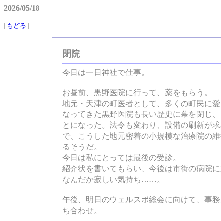
2026/05/18
|
もどる
|
閉院
今日は一日神社で仕事。
お昼前、黒野医院に行って、薬をもらう。
地元・天津の町医者として、多くの町民に愛
なってきた黒野医院も長い歴史に幕を閉じ、
とになった。法令も変わり、設備の刷新が求
で、こうした地元密着の小規模な治療院の維
るそうだ。
今日は私にとっては最後の受診。
紹介状を書いてもらい、今後は市街の病院に
なんだか寂しい気持ち……。
午後、明日のウェルスポ総会に向けて、事務
ち合わせ。