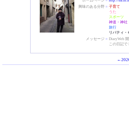
ホームページ
■
http://na.ni.
興味のある分野
■
子育て
うた
スポーツ
神道・神社
旅行
リバティ・
メッセージ
■
DiaryW
この日記で 
←2026