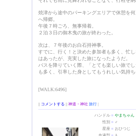
それでも雨に見舞われることなく、行程を納
焼津から途中のパーキングエリアで休憩を何
へ帰郷。
午後７時ごろ、無事帰着。
２泊３日の御木曳の旅が終わった。
次は、７年後のお白石持神事。
すでに、行く！と決めた参加者も多く、忙し
はあったが、充実した旅になったようだ。
バスを降りていく際、「とても楽しい旅でし
も多く、引率した身としてもうれしい気持ち
[WALK:6496]
||
コメントする
||
神道・神社
旅行
|
ハンドル
■
やまちゃん
性別
■
♂
星座
■
おひつじ
血液型
■
A