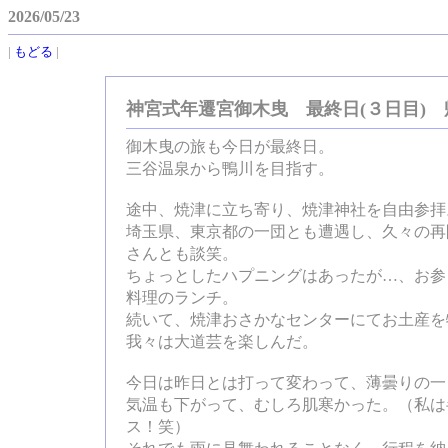
2026/05/23
|
もどる
|
神宮式年遷宮御木曳 最終日(３日目) 
御木曳の旅も今日が最終日。
三谷温泉から鴨川を目指す。
途中、焼津に立ち寄り、焼津神社を自由参拝
埼玉県、東京都の一団とも遭遇し、久々の再
さんとも談笑。
ちょっとしたハプニングはあったが…、お参
料理のランチ。
続いて、焼津おさかなセンターにてお土産を
我々は大道芸を楽しんだ。
今日は昨日とは打って変わって、薄曇りの一
気温も下がって、むしろ肌寒かった。（私は
ス！笑）