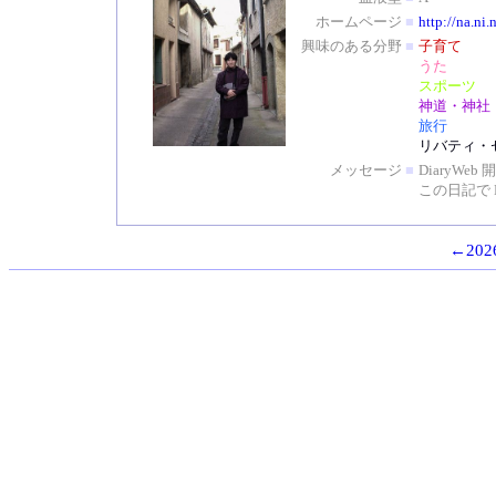
ホームページ
■
http://na.ni.
興味のある分野
■
子育て
うた
スポーツ
神道・神社
旅行
リバティ・
メッセージ
■
DiaryW
この日記で 
←2026