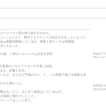
カーリーグ１部の第４節が行われた。
に参入したことにより、鴨川でもラウンドが設定されることになった。
会は複数回開催しているが、関東１部リーグは初開催。
日にもなった。
Kappe
備の後、１部のハイレベルな試合を見学。
iPhone 15 
同じ千葉県のバモスアラカーサ千葉と対戦。
るも、終盤２失点。
いたが、まだまだ守備のズレ、１：１の局面で負ける場面も多
たのも痛かった。
SONNE
DSLR-A350 
重ねるごとに、少しずつ成長はしているはず。
の強度に慣れていくこと。
ていってほしいと思う。