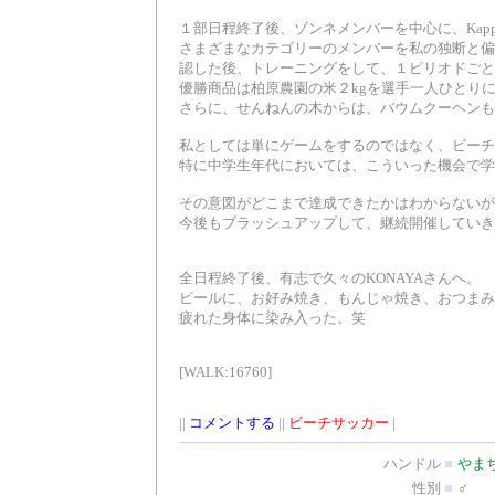
１部日程終了後、ゾンネメンバーを中心に、Kappe
さまざまなカテゴリーのメンバーを私の独断と偏
認した後、トレーニングをして、１ピリオドごと
優勝商品は柏原農園の米２kgを選手一人ひとり
さらに、せんねんの木からは、バウムクーヘンも
私としては単にゲームをするのではなく、ビーチ
特に中学生年代においては、こういった機会で学
その意図がどこまで達成できたかはわからないが
今後もブラッシュアップして、継続開催していき
全日程終了後、有志で久々のKONAYAさんへ。
ビールに、お好み焼き、もんじゃ焼き、おつまみ
疲れた身体に染み入った。笑
[WALK:16760]
||
コメントする
||
ビーチサッカー
|
ハンドル
■
やま
性別
■
♂