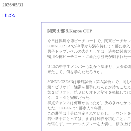
2026/05/31
|
もどる
|
関東１部＆Kappe CUP
今日は鴨川令徳ビーチコートで、関東ビーチサッ
SONNE OZEANが今季から満を持して１部
男子トップレベルの大会としては、過去に関東大
鴨川令徳ビーチコートに新たな歴史が刻まれた一
U-15の中学生メンバーも朝から集まり、大会準
果たして、何を学んだだろうか。
SONNE OZEANは最終試合（第３試合）で、
第１ピリオド、強豪を相手になんとか持ちこたえ
第２ピリオド、第３ピリオドと堅守を発揮しては
く、０－６と完敗だった。
得点チャンスは何度かあったが、決めきれなかっ
ただ、OZEANは１部参入１年目。
この展開は十分に想定されていたし、ラウンドを
若い選手にとっては、まずは経験を積むこと。こ
欲張らず、一つ一つのプレーを大切に、積み上げ