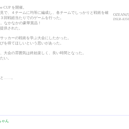
 CUP を開催。
見で、４チームに均等に編成し、各チームでしっかりと戦術を確
OZEA
３回戦総当たりでのゲームを行った。
DSLR-A350 
に。なかなかの豪華賞品！
提供された。
サッカーの戦術を学ぶ大会にしたかった。
びを得てほしいという思いがあった。
、大会の雰囲気は終始楽しく、良い時間となった。
たい。
と……。
ちゃん