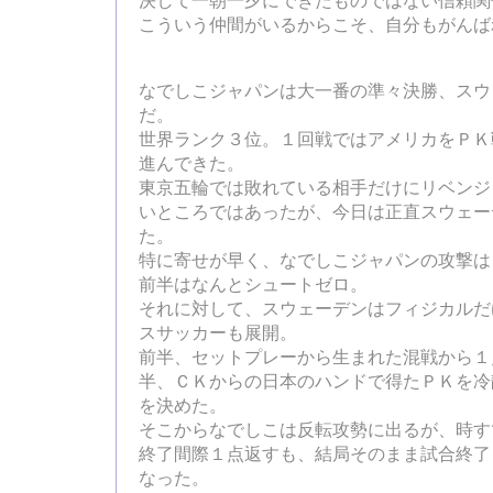
決して一朝一夕にできたものではない信頼関
こういう仲間がいるからこそ、自分もがんば
なでしこジャパンは大一番の準々決勝、スウ
だ。
世界ランク３位。１回戦ではアメリカをＰＫ
進んできた。
東京五輪では敗れている相手だけにリベンジ
いところではあったが、今日は正直スウェー
た。
特に寄せが早く、なでしこジャパンの攻撃は
前半はなんとシュートゼロ。
それに対して、スウェーデンはフィジカルだ
スサッカーも展開。
前半、セットプレーから生まれた混戦から１
半、ＣＫからの日本のハンドで得たＰＫを冷
を決めた。
そこからなでしこは反転攻勢に出るが、時す
終了間際１点返すも、結局そのまま試合終了
なった。