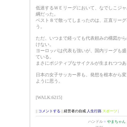
低迷するＷＥリーグにおいて、なでしこジャ
綱だった。
ベスト８で散ってしまったのは、正直リーグ
う。
ただ、いつまで経っても代表頼みの構図から
けない。
ヨーロッパは代表も強いが、国内リーグも盛
ている。
まさにポジティブなサイクルが生まれつつあ
日本の女子サッカー界も、発想を根本から変
ように思う。
[WALK:6215]
||
コメントする
||
経営者の自戒
人生行路
スポーツ
|
ハンドル
■
やまちゃん