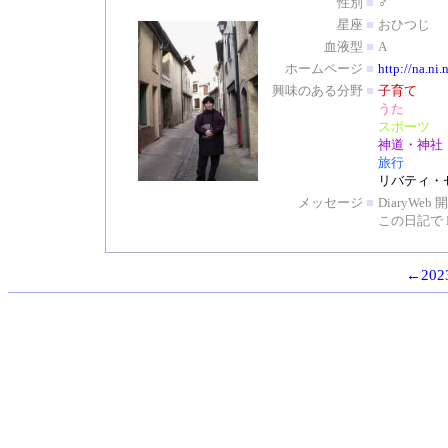
性別
■
♂
星座
■
おひつじ
血液型
■
A
ホームページ
■
http://na.ni.
興味のある分野
■
子育て
うた
スポーツ
神道・神社
旅行
リバティ・
メッセージ
■
DiaryW
この日記で 
←2023