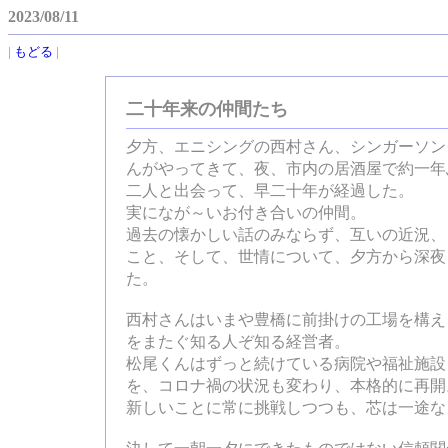
2023/08/11
|
もどる
|
二十年来の仲間たち
夕方、エニシングの西村さん、シンガーソン
んがやってきて、夜、市内の居酒屋で約一年
二人と出会って、早二十年が経過した。
実になが～いお付き合いの仲間。
過去の懐かしい話のみならず、互いの近況、
こと、そして、世情について、夕方から深夜
た。
西村さんはいまや豊橋に前掛けの工場を構え
をまたぐ知る人ぞ知る経営者。
松尾くんはずっと続けている病院や福祉施設
を、コロナ禍の状況も変わり、本格的に再開
新しいことに常に挑戦しつつも、芯は一途な